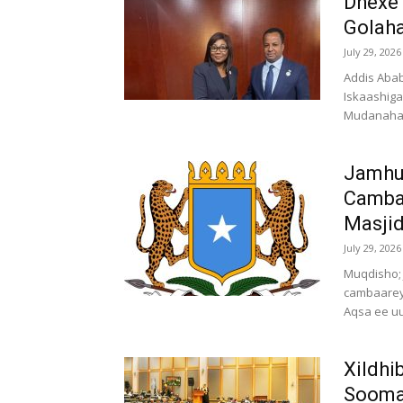
Dhexe 
Golaha
July 29, 2026
Addis Abab
Iskaashig
Mudanaha S
Jamhu
Camba
Masjid
July 29, 2026
Muqdisho; 
cambaarey
Aqsa ee uu
Xildhi
Soomaa