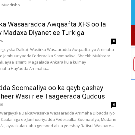
o Muqdisho...
ka Wasaaradda Awqaafta XFS oo la
 Madaxa Diyanet ee Turkiga
26
0
rgeyska Dalka)--Wasiirka Wasaaradda Awqaafta iyo Arrimaha
ee Jamhuuriyadda Federaalka Soomaaliya, Sheekh Mukhtaar
i, ayaa Isniintii Magaalada Ankara kula kulmay
aha Hay’adda Arrimaha...
dda Soomaaliya oo ka qayb gashay
 heer Wasiir ee Taageerada Quddus
26
0
argeyska Dalka)Wasiirka Wasaaradda Arrimaha Dibadda iyo
a Caalamiga ee Jamhuuriyadda Federaalka Soomaaliya, Mudane
Ali, ayaa kulan laba geesood ah la yeeshay Ra’iisul Wasaare...