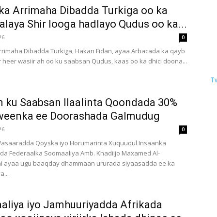
ka Arrimaha Dibadda Turkiga oo ka
alaya Shir looga hadlayo Qudus oo ka...
26
0
rrimaha Dibadda Turkiga, Hakan Fidan, ayaa Arbacada ka qayb
r heer wasiir ah oo ku saabsan Qudus, kaas oo ka dhici doona...
Tw
 ku Saabsan Ilaalinta Qoondada 30%
weenka ee Doorashada Galmudug
26
0
Wasaaradda Qoyska iyo Horumarinta Xuquuqul Insaanka
a Federaalka Soomaaliya Amb. Khadiijo Maxamed Al-
 ayaa ugu baaqday dhammaan ururada siyaasadda ee ka
...
liya iyo Jamhuuriyadda Afrikada