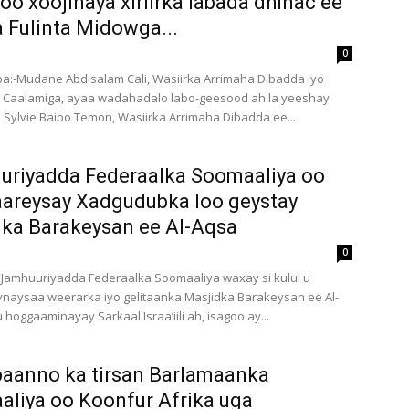
oo xoojinaya xiriirka labada dhinac ee
 Fulinta Midowga...
0
a:-Mudane Abdisalam Cali, Wasiirka Arrimaha Dibadda iyo
a Caalamiga, ayaa wadahadalo labo-geesood ah la yeeshay
ylvie Baipo Temon, Wasiirka Arrimaha Dibadda ee...
uriyadda Federaalka Soomaaliya oo
areysay Xadgudubka loo geystay
ka Barakeysan ee Al-Aqsa
0
Jamhuuriyadda Federaalka Soomaaliya waxay si kulul u
naysaa weerarka iyo gelitaanka Masjidka Barakeysan ee Al-
 hoggaaminayay Sarkaal Israa’iili ah, isagoo ay...
baanno ka tirsan Barlamaanka
liya oo Koonfur Afrika uga