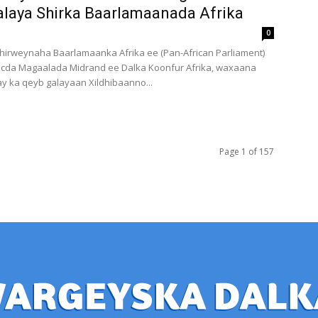
laya Shirka Baarlamaanada Afrika
0
hirweynaha Baarlamaanka Afrika ee (Pan-African Parliament)
ocda Magaalada Midrand ee Dalka Koonfur Afrika, waxaana
ay ka qeyb galayaan Xildhibaanno...
Page 1 of 157