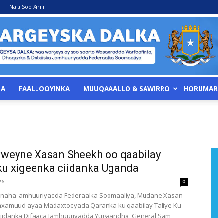
Nala Soo Xiriir
DA
FAALLOOYINKA
MUUQAAALLO & SAWIRRO
HORUMAR
WARGEYSKA
weyne Xasan Sheekh oo qaabilay
 ku xigeenka ciidanka Uganda
DALKA
26
0
aha Jamhuuriyadda Federaalka Soomaaliya, Mudane Xasan
xamuud ayaa Madaxtooyada Qaranka ku qaabilay Taliye Ku-
Ciidanka Difaaca Jamhuuriyadda Yugaandha, General Sam