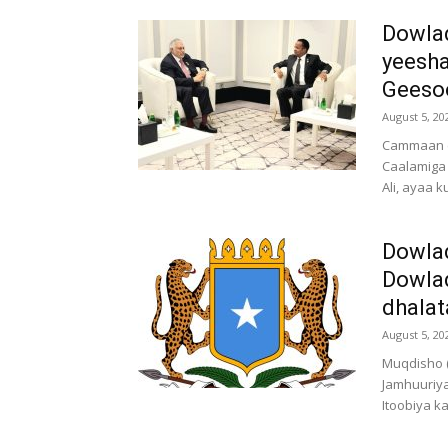
Dowlad
yeesha
Geeso
August 5, 20
Cammaan (
Caalamiga
Ali, ayaa 
Dowlad
Dowlad
dhalat
August 5, 20
Muqdisho 
Jamhuuriya
Itoobiya k