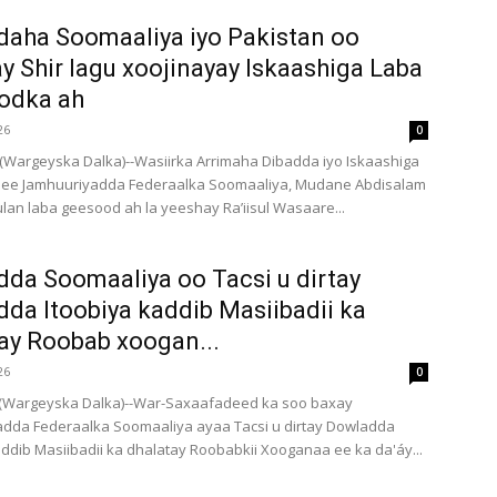
aha Soomaaliya iyo Pakistan oo
y Shir lagu xoojinayay Iskaashiga Laba
odka ah
26
0
Wargeyska Dalka)--Wasiirka Arrimaha Dibadda iyo Iskaashiga
 ee Jamhuuriyadda Federaalka Soomaaliya, Mudane Abdisalam
kulan laba geesood ah la yeeshay Ra’iisul Wasaare...
da Soomaaliya oo Tacsi u dirtay
da Itoobiya kaddib Masiibadii ka
ay Roobab xoogan...
26
0
(Wargeyska Dalka)--War-Saxaafadeed ka soo baxay
dda Federaalka Soomaaliya ayaa Tacsi u dirtay Dowladda
addib Masiibadii ka dhalatay Roobabkii Xooganaa ee ka da'áy...