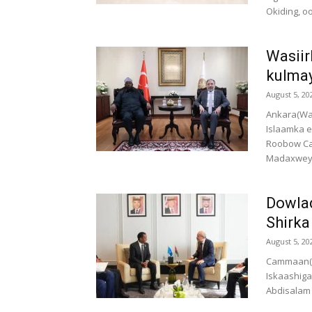
Okiding, o
Wasiir
kulmay
August 5, 20
Ankara(Wa
Islaamka 
Roobow Cal
Madaxweyn
Dowla
Shirka
August 5, 20
Cammaan(W
Iskaashig
Abdisalam 