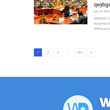
qeybga
July 29, 2026
Midrand: S
ayaa ka s
Shirka oo 
...
1
2
3
157