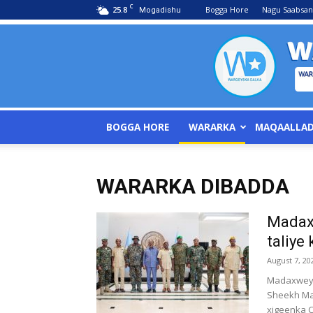
C
25.8
Bogga Hore
Nagu Saabsan
Mogadishu
BOGGA HORE
WARARKA
MAQAALLA
WARARKA DIBADDA
Madax
taliye
August 7, 20
Madaxweyn
Sheekh Ma
xigeenka 