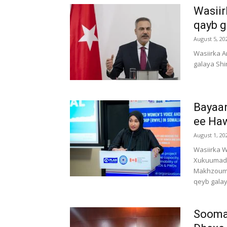
Wasiir
qayb g
August 5, 20
Wasiirka A
galaya Shi
Bayaan
ee Ha
August 1, 20
Wasiirka 
Xukuumadd
Makhzoumi
qeyb galaya
Soomaa