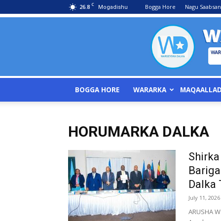
C
26.8
Bogga Hore
Nagu Saabsan
Mogadishu
BOGGA HORE
WARARKA
MAQAALLA
HORUMARKA DALKA
Shirka
Bariga
Dalka 
July 11, 2026
ARUSHA Wa