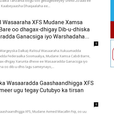
Dalka Tanzania loogu soo gebagebeeyey Shirkii 20-aad ee
a Kaabeyaasha Dhaqaalaha ee...
sul Wasaaraha XFS Mudane Xamsa
Bare oo dhagax-dhigay Dib-u-dhiska
adda Ganacsiga iyo Warshadaha...
0
Wargeyska Dalka);-Ra’iisul Wasaaraha Xukuumadda
adda Federaalka Soomaaliya, Mudane Xamsa Cabdi Barre,
ax-dhigay Xarunta dhexe ee Wasaaradda Ganacsiga iyo
 oo dib-u-dhis lagu sameynayo,...
rka Wasaaradda Gaashaandhigga XFS
meer ugu tegay Cutubyo ka tirsan
0
aashaandhigga XFS, Mudane Axmed Macallin Fiqi, oo uu