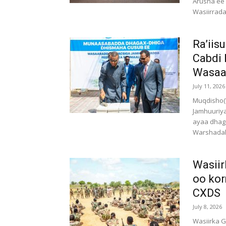
Arusha ee 
Wasiirrad
Ra’ii
Cabdi 
Wasaar
July 11, 2026
Muqdisho(
Jamhuuriy
ayaa dhag
Warshadaha
Wasii
oo kor
CXDS
July 8, 2026
Wasiirka G