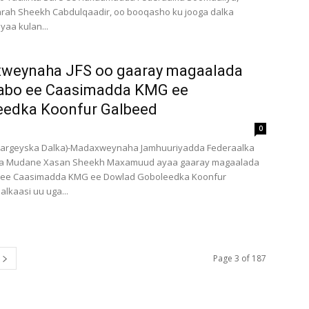
rah Sheekh Cabdulqaadir, oo booqasho ku jooga dalka
yaa kulan...
weynaha JFS oo gaaray magaalada
abo ee Caasimadda KMG ee
eedka Koonfur Galbeed
0
argeyska Dalka)-Madaxweynaha Jamhuuriyadda Federaalka
a Mudane Xasan Sheekh Maxamuud ayaa gaaray magaalada
ee Caasimadda KMG ee Dowlad Goboleedka Koonfur
alkaasi uu uga...
Page 3 of 187