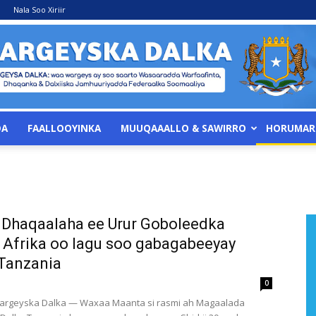
Nala Soo Xiriir
DA
FAALLOOYINKA
MUUQAAALLO & SAWIRRO
HORUMAR
WARGEYSKA
 Dhaqaalaha ee Urur Goboleedka
 Afrika oo lagu soo gabagabeeyay
DALKA
Tanzania
0
rgeyska Dalka — Waxaa Maanta si rasmi ah Magaalada