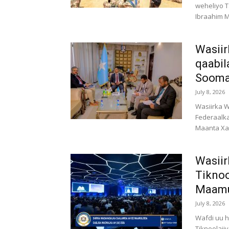
weheliyo T
Ibraahim 
Wasiir
qaabil
Sooma
July 8, 2026
Wasiirka 
Federaalk
Maanta Xar
Wasiir
Tiknoo
Maamu
July 8, 2026
Wafdi uu 
Tiknoolaj