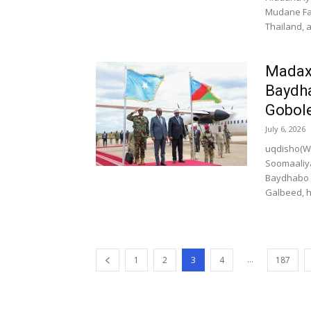
Mudane Fa
Thailand, a
Madax
Baydh
Gobol
July 6, 2026
uqdisho(W
Soomaaliy
Baydhabo 
Galbeed, h
...
1
2
3
4
187