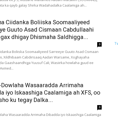
a ka qayb galay Shirka Wadahadalka Caalamiga ah...
ha Ciidanka Boliiska Soomaaliyeed
ye Guuto Asad Cismaan Cabdullaahi
gax dhigay Dhismaha Saldhigga...
Tw
0
iidanka Boliiska Soomaaliyeed Sarreeye Guuto Asad Cismaan
hi, Xildhibaam Cabdirisaaq Aadan Warsame, Xoghayaha
a Gaashaandhiga Yuusuf Cali, Wasiirka howlaha guud ee
Axmed...
r-Dowlaha Wasaaradda Arrimaha
a iyo Iskaashiga Caalamiga ah XFS, oo
ho ku tegay Dalka...
0
wlaha Wasaaradda Arrimaha Dibadda iyo Iskaashiga Caalamiga