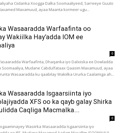
aliyaha Ciidanka Xoogga Dalka Soomaaliyeed, Sarreeye Guuto
Maxamed Maxamuud, ayaa Maanta kormeer ugu...
ka Wasaaradda Warfaafinta oo
ay Wakiilka Hay’adda IOM ee
aliya
0
Wasaaradda Warfaafinta, Dhaqanka iyo Dalxiiska ee Dowladda
a Soomaaliya, Mudane Cabdulfataax Qaasim Maxamuud, ayaa
unta Wasaaradda ku qaabilay Wakiilka Ururka Caalamiga ah...
ka Wasaaradda Isgaarsiinta iyo
lajiyadda XFS oo ka qayb galay Shirka
lidda Caqliga Macmalka...
0
hogaaminayey Wasiirka Wasaaradda Isgaarsiinta iyo
iyadda ee JFS, Mudane Maxamed Aadam Macallim (SOOMAALI),