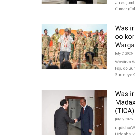
ah ee Jam
Cumar (Cal
Wasii
oo ko
Warga
July 7, 2026
Wasiirka 
Fiqi, oo u
Sarreeye 
Wasiir
Madaxa
(TICA)
July 6, 2026
uqdisho(W
Hiddaha iy