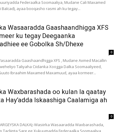
huuriyadda Federaalka Soomaaliya, Mudane Cali Maxamed
i Balcad), ayaa booqasho rasmi ah ku tegay...
rka Wasaaradda Gaashaandhigga XFS
rmeer ku tegay Deegaanka
adhiee ee Gobolka Sh/Dhexe
0
Wasaaradda Gaashaandhigga XFS , Mudane Axmed Macallin
u weheliyo Taliyaha Ciidanka Xoogga Dalka Soomaaliyeed,
Guuto Ibraahim Maxamed Maxamuud, ayaa kormeer...
ka Waxbarashada oo kulan la qaatay
 Hay’adda Iskaashiga Caalamiga ah
0
ARGEYSKA DALKA);-Wasiirka Wasaaradda Waxbarashada,
o Tacliinta Sare ee Xukuumadda Federaalka Soomaaliya,