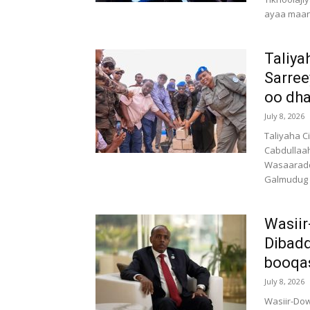
ayaa maant
Taliya
Sarree
oo dha
July 8, 2026
Taliyaha C
Cabdullaa
Wasaaradd
Galmudug 
Wasii
Dibadd
booqas
July 8, 2026
Wasiir-Do