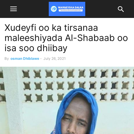
Xudeyfi oo ka tirsanaa
maleeshiyada Al-Shabaab oo
isa soo dhiibay
By
osman Dhiblawe
-
July 26, 2021