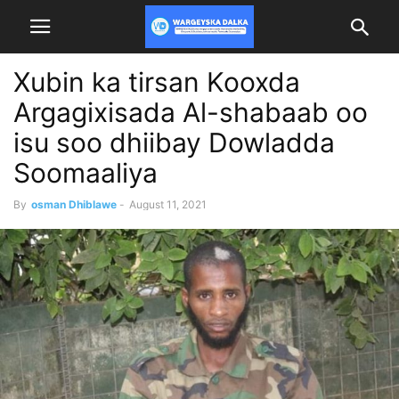
Xubin ka tirsan Kooxda
Argagixisada Al-shabaab oo
isu soo dhiibay Dowladda
Soomaaliya
By
osman Dhiblawe
-
August 11, 2021