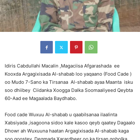
Idiris Cabdullahi Macalin ,Magaciisa Afgarashada ee
Kooxda Argagixisada Al-shabab loo yaqaano (Food Cade )
oo Mudo 7-Sano ka Tirsanaa Al-shabab ayaa Maanta isku
soo dhiibey Ciidanka Xoogga Dalka Soomaaliyeed Qeybta
60-Aad ee Magaalada Baydhabo.
Food cade Wuxuu Al-shabab u qaabilsanaa ilaalinta
Xabsiyada ,isagoona sidoo kale kasoo qeyb qaatey Dagaalo
Dhowr ah Wuxuuna haatan Argagixisada Al-shabab kaga
soo goostey Degmada Xarardheer oo ka tirsan gobolka