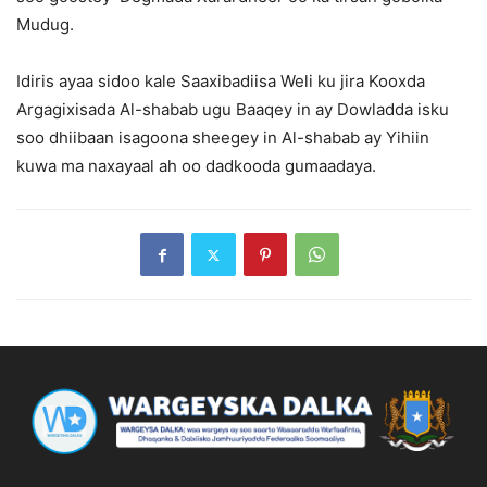
Mudug.
Idiris ayaa sidoo kale Saaxibadiisa Weli ku jira Kooxda
Argagixisada Al-shabab ugu Baaqey in ay Dowladda isku
soo dhiibaan isagoona sheegey in Al-shabab ay Yihiin
kuwa ma naxayaal ah oo dadkooda gumaadaya.