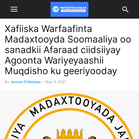
Xafiiska Warfaafinta
Madaxtooyda Soomaaliya oo
sanadkii Afaraad ciidsiiyay
Agoonta Wariyeyaashii
Muqdisho ku geeriyooday
By
osman Dhiblawe
-
May 9, 2021