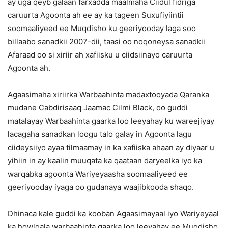
ay uga qeyb galaan farxadda maalmaha Ciidul fidriga
caruurta Agoonta ah ee ay ka tageen Suxufiyiintii
soomaaliyeed ee Muqdisho ku geeriyooday laga soo
billaabo sanadkii 2007-dii, taasi oo noqoneysa sanadkii
Afaraad oo si xiriir ah xafiisku u ciidsiinayo caruurta
Agoonta ah.
Agaasimaha xiriirka Warbaahinta madaxtooyada Qaranka
mudane Cabdirisaaq Jaamac Cilmi Black, oo guddi
matalayay Warbaahinta gaarka loo leeyahay ku wareejiyay
lacagaha sanadkan loogu talo galay in Agoonta lagu
ciideysiiyo ayaa tilmaamay in ka xafiiska ahaan ay diyaar u
yihiin in ay kaalin muuqata ka qaataan daryeelka iyo ka
warqabka agoonta Wariyeyaasha soomaaliyeed ee
geeriyooday iyaga oo gudanaya waajibkooda shaqo.
Dhinaca kale guddi ka kooban Agaasimayaal iyo Wariyeyaal
ka howlgala warbaahinta gaarka loo leeyahay ee Muqdisho