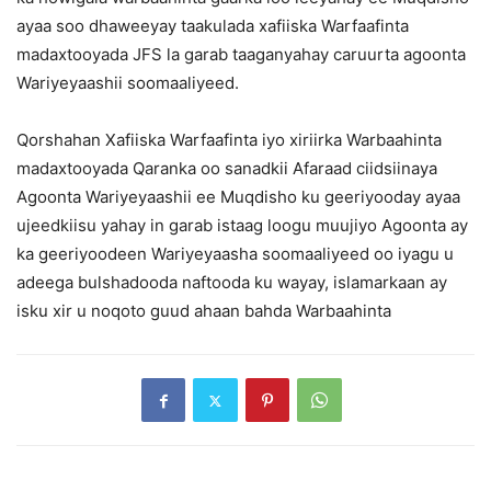
ayaa soo dhaweeyay taakulada xafiiska Warfaafinta
madaxtooyada JFS la garab taaganyahay caruurta agoonta
Wariyeyaashii soomaaliyeed.
Qorshahan Xafiiska Warfaafinta iyo xiriirka Warbaahinta
madaxtooyada Qaranka oo sanadkii Afaraad ciidsiinaya
Agoonta Wariyeyaashii ee Muqdisho ku geeriyooday ayaa
ujeedkiisu yahay in garab istaag loogu muujiyo Agoonta ay
ka geeriyoodeen Wariyeyaasha soomaaliyeed oo iyagu u
adeega bulshadooda naftooda ku wayay, islamarkaan ay
isku xir u noqoto guud ahaan bahda Warbaahinta