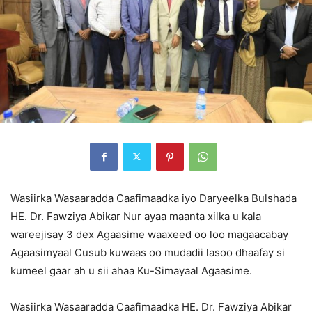
Wasiirka Wasaaradda Caafimaadka iyo Daryeelka Bulshada
HE. Dr. Fawziya Abikar Nur ayaa maanta xilka u kala
wareejisay 3 dex Agaasime waaxeed oo loo magaacabay
Agaasimyaal Cusub kuwaas oo mudadii lasoo dhaafay si
kumeel gaar ah u sii ahaa Ku-Simayaal Agaasime.
Wasiirka Wasaaradda Caafimaadka HE. Dr. Fawziya Abikar