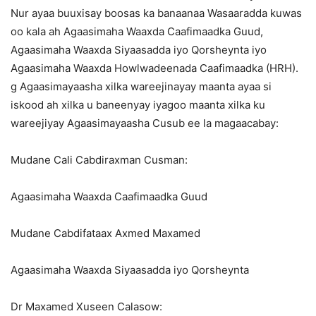
Nur ayaa buuxisay boosas ka banaanaa Wasaaradda kuwas
oo kala ah Agaasimaha Waaxda Caafimaadka Guud,
Agaasimaha Waaxda Siyaasadda iyo Qorsheynta iyo
Agaasimaha Waaxda Howlwadeenada Caafimaadka (HRH).
g Agaasimayaasha xilka wareejinayay maanta ayaa si
iskood ah xilka u baneenyay iyagoo maanta xilka ku
wareejiyay Agaasimayaasha Cusub ee la magaacabay:
Mudane Cali Cabdiraxman Cusman:
Agaasimaha Waaxda Caafimaadka Guud
Mudane Cabdifataax Axmed Maxamed
Agaasimaha Waaxda Siyaasadda iyo Qorsheynta
Dr Maxamed Xuseen Calasow: