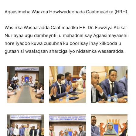
Agaasimaha Waaxda Howlwadeenada Caafimaadka (HRH).
Wasiirka Wasaaradda Caafimaadka HE. Dr. Fawziya Abikar
Nur ayaa ugu dambeyntii u mahadcelisay Agaasimayaashii
hore iyadoo kuwa cusubna ku boorisay inay xilkooda u
gutaan si waafaqsan sharciga iyo nidaamka wasaaradda.