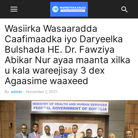
Wasiirka Wasaaradda
Caafimaadka iyo Daryeelka
Bulshada HE. Dr. Fawziya
Abikar Nur ayaa maanta xilka
u kala wareejisay 3 dex
Agaasime waaxeed
By
admin
-
November 2, 2021