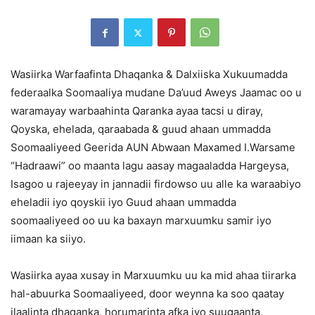
Wasiirka Warfaafinta Dhaqanka & Dalxiiska Xukuumadda
federaalka Soomaaliya mudane Da’uud Aweys Jaamac
oo u
waramayay warbaahinta Qaranka ayaa tacsi u diray,
Qoyska, ehelada, qaraabada & guud ahaan ummadda
Soomaaliyeed Geerida AUN Abwaan Maxamed I.Warsame
“Hadraawi” oo maanta lagu aasay magaaladda Hargeysa,
Isagoo u rajeeyay in jannadii firdowso uu alle ka waraabiyo
eheladii iyo qoyskii iyo Guud ahaan ummadda
soomaaliyeed oo uu ka baxayn marxuumku samir iyo
iimaan ka siiyo.
Wasiirka ayaa xusay in Marxuumku uu ka mid ahaa tiirarka
hal-abuurka Soomaaliyeed, door weynna ka soo qaatay
ilaalinta dhaqanka, horumarinta afka iyo suugaanta,