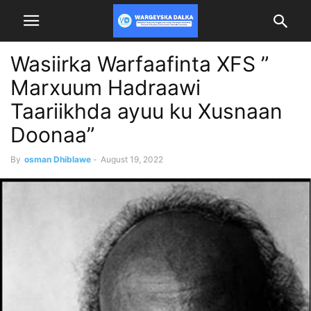
Wasiirka Warfaafinta XFS ”
Marxuum Hadraawi
Taariikhda ayuu ku Xusnaan
Doonaa”
By
osman Dhiblawe
-
August 19, 2022