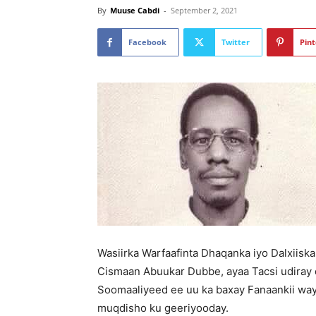
By
Muuse Cabdi
-
September 2, 2021
Facebook
Twitter
Pint
Wasiirka Warfaafinta Dhaqanka iyo Dalxiis
Cismaan Abuukar Dubbe, ayaa Tacsi udiray 
Soomaaliyeed ee uu ka baxay Fanaankii wa
muqdisho ku geeriyooday.