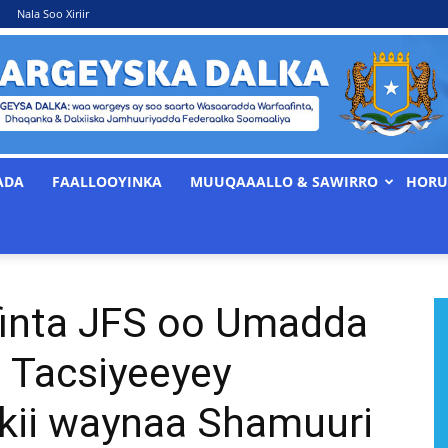
Nala Soo Xiriir
ADA
FAALLOOYINKA
MUUQAAALLO & SAWIRRO
HORU
WARGEYSKA
finta JFS oo Umadda
DALKA
 Tacsiyeeyey
kii waynaa Shamuuri