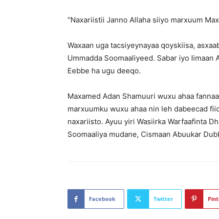
“Naxariistii Janno Allaha siiyo marxuum 
Waxaan uga tacsiyeynayaa qoyskiisa, asxaab
Ummadda Soomaaliyeed. Sabar iyo Iimaan A
Eebbe ha ugu deeqo.
Maxamed Adan Shamuuri wuxu ahaa fannaan q
marxuumku wuxu ahaa nin leh dabeecad fiic
naxariisto. Ayuu yiri Wasiirka Warfaafinta 
Soomaaliya mudane, Cismaan Abuukar Dub
Facebook
Twitter
Pint