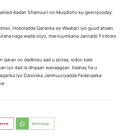
Maxamed Aadan Shamuuri oo Muqdisho ku geeriyooday.
tiisii, Hoboladda Qaranka ee Waabari iyo guud ahaan
llaha naga wada siiyo, marxuumkana Jannadii Firdows
aran oo dadkiisu aad u jeclaa, sidoo kale
an iyo dad la dhaqan wanaagsan. Ilaahay ha u
Dhaqanka iyo Dalxiiska Jamhuuriyadda Federaalka
be
erest
WhatsApp