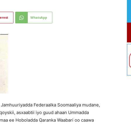
erest
WhatsApp
ka Jamhuuriyadda Federaalka Soomaaliya mudane,
qoyskii, asxaabtii iyo guud ahaan Ummadda
ynaa ee Hoboladda Qaranka Waabari oo caawa