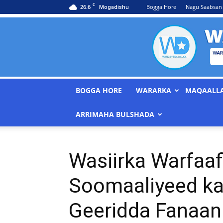
C
26.6
Bogga Hore
Nagu Saabsan
Mogadishu
BOGGA HORE
WARARKA
MAQAALL
ARRIMAHA BULSHADA
Wasiirka Warfaa
Soomaaliyeed ka
Geeridda Fanaan