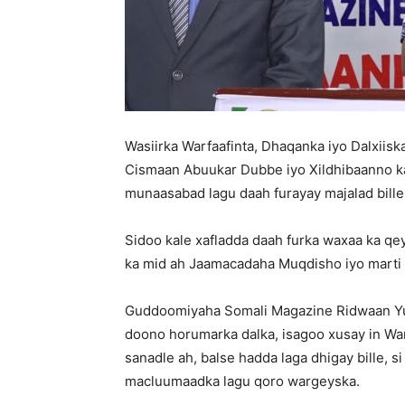
Wasiirka Warfaafinta, Dhaqanka iyo Dalxi
Cismaan Abuukar Dubbe iyo Xildhibaanno ka
munaasabad lagu daah furayay majalad bille
Sidoo kale xafladda daah furka waxaa ka qe
ka mid ah Jaamacadaha Muqdisho iyo marti s
Guddoomiyaha Somali Magazine Ridwaan Yuu
doono horumarka dalka, isagoo xusay in War
sanadle ah, balse hadda laga dhigay bille, s
macluumaadka lagu qoro wargeyska.