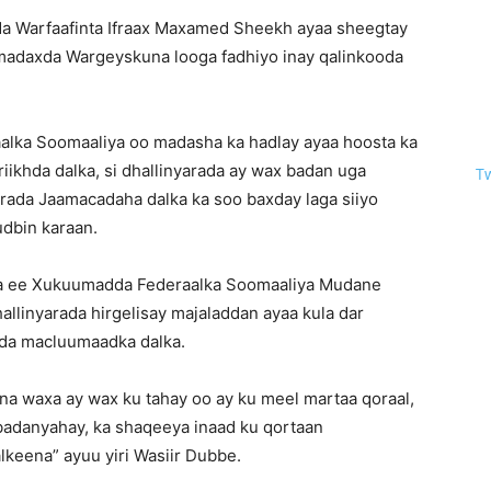
 Warfaafinta Ifraax Maxamed Sheekh ayaa sheegtay
, madaxda Wargeyskuna looga fadhiyo inay qalinkooda
aalka Soomaaliya oo madasha ka hadlay ayaa hoosta ka
riikhda dalka, si dhallinyarada ay wax badan uga
T
yarada Jaamacadaha dalka ka soo baxday laga siiyo
dbin karaan.
iska ee Xukuumadda Federaalka Soomaaliya Mudane
allinyarada hirgelisay majaladdan ayaa kula dar
dda macluumaadka dalka.
dna waxa ay wax ku tahay oo ay ku meel martaa qoraal,
badanyahay, ka shaqeeya inaad ku qortaan
keena” ayuu yiri Wasiir Dubbe.