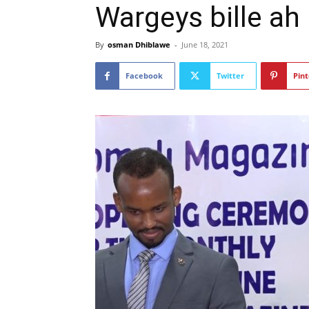
Wargeys bille ah
By
osman Dhiblawe
-
June 18, 2021
Facebook
Twitter
Pint