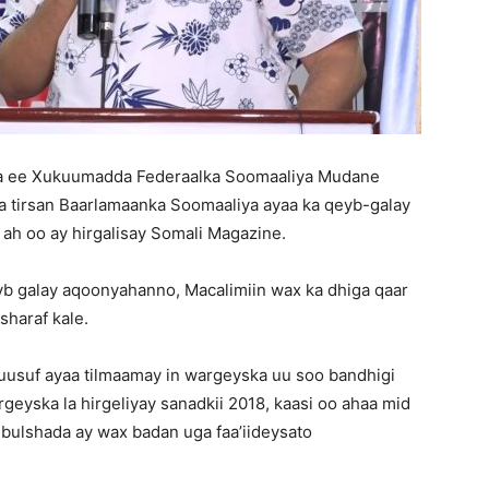
iska ee Xukuumadda Federaalka Soomaaliya Mudane
 tirsan Baarlamaanka Soomaaliya ayaa ka qeyb-galay
 ah oo ay hirgalisay Somali Magazine.
yb galay aqoonyahanno, Macalimiin wax ka dhiga qaar
haraf kale.
suf ayaa tilmaamay in wargeyska uu soo bandhigi
geyska la hirgeliyay sanadkii 2018, kaasi oo ahaa mid
i bulshada ay wax badan uga faa’iideysato