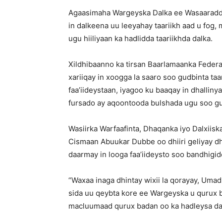
Agaasimaha Wargeyska Dalka ee Wasaaradda
in dalkeena uu leeyahay taariikh aad u fog
ugu hiiliyaan ka hadlidda taariikhda dalka.
Xildhibaanno ka tirsan Baarlamaanka Feder
xariiqay in xoogga la saaro soo gudbinta taa
faa’iideystaan, iyagoo ku baaqay in dhallin
fursado ay aqoontooda bulshada ugu soo gu
Wasiirka Warfaafinta, Dhaqanka iyo Dalxi
Cismaan Abuukar Dubbe oo dhiiri geliyay dh
daarmay in looga faa’iideysto soo bandhigi
“Waxaa inaga dhintay wixii la qorayay, Uma
sida uu qeybta kore ee Wargeyska u qurux 
macluumaad qurux badan oo ka hadleysa dal