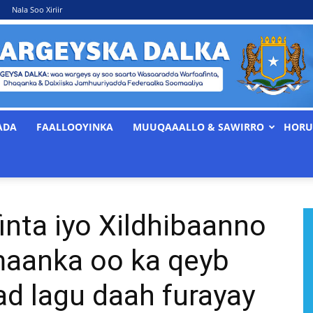
Nala Soo Xiriir
ADA
FAALLOOYINKA
MUUQAAALLO & SAWIRRO
HORU
WARGEYSKA
inta iyo Xildhibaanno
DALKA
maanka oo ka qeyb
d lagu daah furayay