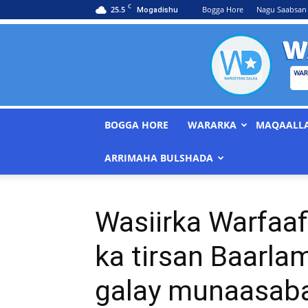
C
25.5
Bogga Hore
Nagu Saabsan
Mogadishu
BOGGA HORE
WARARKA
MAQAALL
ARRIMAHA BULSHADA
Wasiirka Warfaaf
ka tirsan Baarla
galay munaasaba