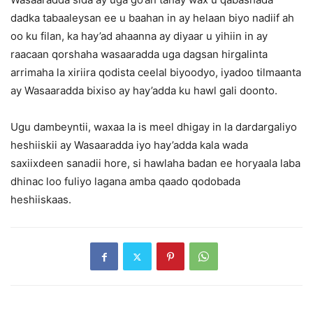
dadka tabaaleysan ee u baahan in ay helaan biyo nadiif ah
oo ku filan, ka hay’ad ahaanna ay diyaar u yihiin in ay
raacaan qorshaha wasaaradda uga dagsan hirgalinta
arrimaha la xiriira qodista ceelal biyoodyo, iyadoo tilmaanta
ay Wasaaradda bixiso ay hay’adda ku hawl gali doonto.
Ugu dambeyntii, waxaa la is meel dhigay in la dardargaliyo
heshiiskii ay Wasaaradda iyo hay’adda kala wada
saxiixdeen sanadii hore, si hawlaha badan ee horyaala laba
dhinac loo fuliyo lagana amba qaado qodobada
heshiiskaas.