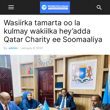
Wasiirka tamarta oo la
kulmay wakiilka hey’adda
Qatar Charity ee Soomaaliya
By
admin
-
January 6, 2021