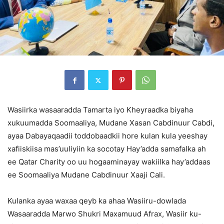
Wasiirka wasaaradda Tamarta iyo Kheyraadka biyaha
xukuumadda Soomaaliya, Mudane Xasan Cabdinuur Cabdi,
ayaa Dabayaqaadii toddobaadkii hore kulan kula yeeshay
xafiiskiisa mas’uuliyiin ka socotay Hay’adda samafalka ah
ee Qatar Charity oo uu hogaaminayay wakiilka hay’addaas
ee Soomaaliya Mudane Cabdinuur Xaaji Cali.
Kulanka ayaa waxaa qeyb ka ahaa Wasiiru-dowlada
Wasaaradda Marwo Shukri Maxamuud Afrax, Wasiir ku-