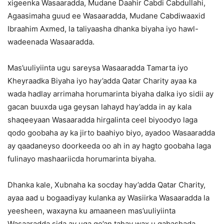
xigeenka Wasaaradda, Mudane Daahir Cabdi Cabdullahi,
Agaasimaha guud ee Wasaaradda, Mudane Cabdiwaaxid
Ibraahim Axmed, la taliyaasha dhanka biyaha iyo hawl-
wadeenada Wasaaradda.
Mas’uuliyiinta ugu sareysa Wasaaradda Tamarta iyo
Kheyraadka Biyaha iyo hay’adda Qatar Charity ayaa ka
wada hadlay arrimaha horumarinta biyaha dalka iyo sidii ay
gacan buuxda uga geysan lahayd hay’adda in ay kala
shaqeeyaan Wasaaradda hirgalinta ceel biyoodyo laga
qodo goobaha ay ka jirto baahiyo biyo, ayadoo Wasaaradda
ay qaadaneyso doorkeeda oo ah in ay hagto goobaha laga
fulinayo mashaariicda horumarinta biyaha.
Dhanka kale, Xubnaha ka socday hay’adda Qatar Charity,
ayaa aad u bogaadiyay kulanka ay Wasiirka Wasaaradda la
yeesheen, waxayna ku amaaneen mas’uuliyiinta
Wasaaradda sida ay uga go’an tahay wax u qabashada