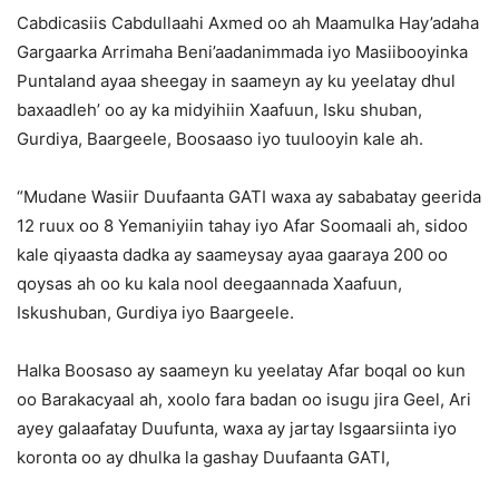
Cabdicasiis Cabdullaahi Axmed oo ah Maamulka Hay’adaha
Gargaarka Arrimaha Beni’aadanimmada iyo Masiibooyinka
Puntaland ayaa sheegay in saameyn ay ku yeelatay dhul
baxaadleh’ oo ay ka midyihiin Xaafuun, Isku shuban,
Gurdiya, Baargeele, Boosaaso iyo tuulooyin kale ah.
“Mudane Wasiir Duufaanta GATI waxa ay sababatay geerida
12 ruux oo 8 Yemaniyiin tahay iyo Afar Soomaali ah, sidoo
kale qiyaasta dadka ay saameysay ayaa gaaraya 200 oo
qoysas ah oo ku kala nool deegaannada Xaafuun,
Iskushuban, Gurdiya iyo Baargeele.
Halka Boosaso ay saameyn ku yeelatay Afar boqal oo kun
oo Barakacyaal ah, xoolo fara badan oo isugu jira Geel, Ari
ayey galaafatay Duufunta, waxa ay jartay Isgaarsiinta iyo
koronta oo ay dhulka la gashay Duufaanta GATI,