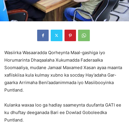
Wasiirka Wasaaradda Qorheynta Maal-gashiga iyo
Horumarinta Dhaqaalaha Xukumadda Faderaalka
Soomaaliya, mudane Jamaal Maxamed Xasan ayaa maanta
xafiiskiisa kula kulmay xubno ka socday Hay’adaha Gar-
gaarka Arrimaha Beni’aadanimmada iyo Masiibooyinka
Puntland.
Kulanka waxaa loo ga hadlay saameynta duufanta GATI ee
ku dhuftay deeganada Bari ee Dowlad Goboleedka
Puntland.