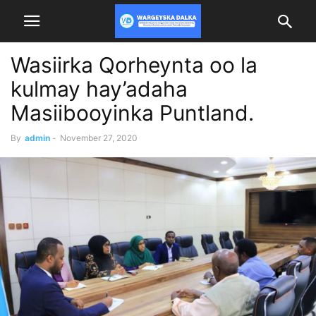
Wasiirka Qorheynta oo la
kulmay hay’adaha
Masiibooyinka Puntland.
By
admin
-
November 27, 2020