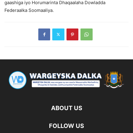
gaashiga iyo Horumarinta Dhaqaalaha Dowladda
Federaalka Soomaaliya.
ABOUT US
FOLLOW US