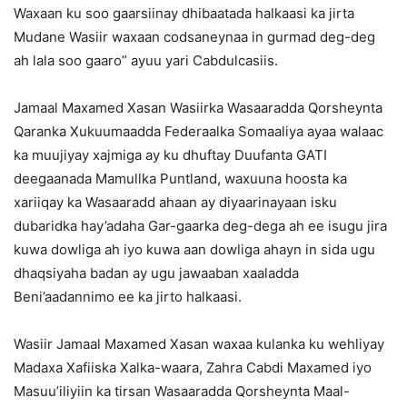
Waxaan ku soo gaarsiinay dhibaatada halkaasi ka jirta
Mudane Wasiir waxaan codsaneynaa in gurmad deg-deg
ah lala soo gaaro” ayuu yari Cabdulcasiis.
Jamaal Maxamed Xasan Wasiirka Wasaaradda Qorsheynta
Qaranka Xukuumaadda Federaalka Somaaliya ayaa walaac
ka muujiyay xajmiga ay ku dhuftay Duufanta GATI
deegaanada Mamullka Puntland, waxuuna hoosta ka
xariiqay ka Wasaaradd ahaan ay diyaarinayaan isku
dubaridka hay’adaha Gar-gaarka deg-dega ah ee isugu jira
kuwa dowliga ah iyo kuwa aan dowliga ahayn in sida ugu
dhaqsiyaha badan ay ugu jawaaban xaaladda
Beni’aadannimo ee ka jirto halkaasi.
Wasiir Jamaal Maxamed Xasan waxaa kulanka ku wehliyay
Madaxa Xafiiska Xalka-waara, Zahra Cabdi Maxamed iyo
Masuu’iliyiin ka tirsan Wasaaradda Qorsheynta Maal-