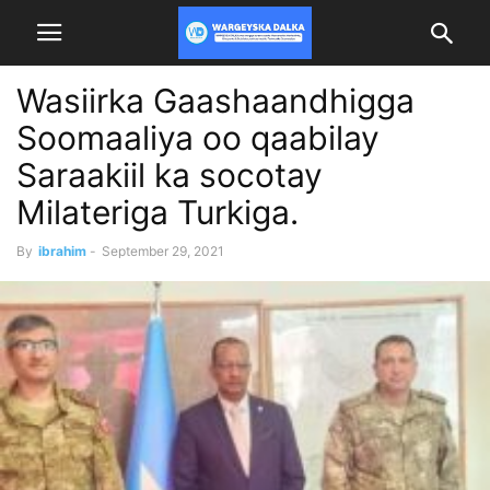
Wasiirka Gaashaandhigga
Soomaaliya oo qaabilay
Saraakiil ka socotay
Milateriga Turkiga.
By
ibrahim
-
September 29, 2021