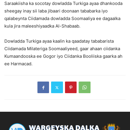
Saraakiisha ka socotay dowladda Turkiga ayaa dhankooda
sheegay inay sii laba jibaari doonaan tababarka iyo
qalabeynta Ciidamada dowladda Soomaaliya ee dagaalka
kula jira maleeshiyaadka Al-Shabaab.
Dowladda Turkiga ayaa kaalin ka qaadatay tababarista
Ciidamada Milateriga Soomaaliyeed, gaar ahaan ciidanka
Kumaandooska ee Gogor iyo Ciidanka Booliiska gaarka ah
ee Harmacad.