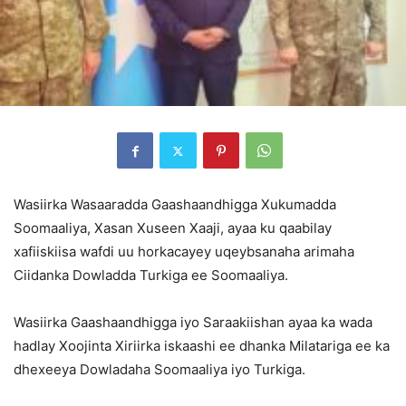
Wasiirka Wasaaradda Gaashaandhigga Xukumadda
Soomaaliya, Xasan Xuseen Xaaji, ayaa ku qaabilay
xafiiskiisa wafdi uu horkacayey uqeybsanaha arimaha
Ciidanka Dowladda Turkiga ee Soomaaliya.
Wasiirka Gaashaandhigga iyo Saraakiishan ayaa ka wada
hadlay Xoojinta Xiriirka iskaashi ee dhanka Milatariga ee ka
dhexeeya Dowladaha Soomaaliya iyo Turkiga.