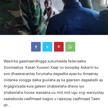
Wasiirka gaashaandhigga xukumadda federaalka
Soomaaliya Xasan Xuseen Xaaji oo booqday Askartii ku
soo dhaawacantay furumaha dagaalka ayaa ku Amaanay
ciidanka xoogga dalka guulaha ay ka gaareen dagaaladii ay
Argagixisada kula galeen shabeelaha dhexe iyo
shabeelaha hoose waxaana uu mid mid ugu xog-wareystay
xaaladooda caafimaad isagoo u rajeeyay caafimaad Taam
ah ,