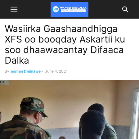
Wasiirka Gaashaandhigga
XFS oo booqday Askartii ku
soo dhaawacantay Difaaca
Dalka
By
osman Dhiblawe
-
June 4, 2021