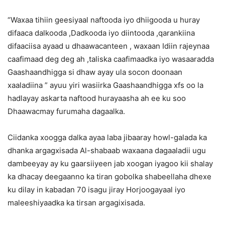
“Waxaa tihiin geesiyaal naftooda iyo dhiigooda u huray
difaaca dalkooda ,Dadkooda iyo diintooda ,qarankiina
difaaciisa ayaad u dhaawacanteen , waxaan Idiin rajeynaa
caafimaad deg deg ah ,taliska caafimaadka iyo wasaaradda
Gaashaandhigga si dhaw ayay ula socon doonaan
xaaladiina ” ayuu yiri wasiirka Gaashaandhigga xfs oo la
hadlayay askarta naftood hurayaasha ah ee ku soo
Dhaawacmay furumaha dagaalka.
Ciidanka xoogga dalka ayaa laba jibaaray howl-galada ka
dhanka argagxisada Al-shabaab waxaana dagaaladii ugu
dambeeyay ay ku gaarsiiyeen jab xoogan iyagoo kii shalay
ka dhacay deegaanno ka tiran gobolka shabeellaha dhexe
ku dilay in kabadan 70 isagu jiray Horjoogayaal iyo
maleeshiyaadka ka tirsan argagixisada.