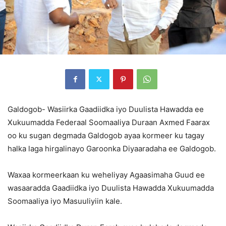
Galdogob- Wasiirka Gaadiidka iyo Duulista Hawadda ee
Xukuumadda Federaal Soomaaliya Duraan Axmed Faarax
oo ku sugan degmada Galdogob ayaa kormeer ku tagay
halka laga hirgalinayo Garoonka Diyaaradaha ee Galdogob.
Waxaa kormeerkaan ku weheliyay Agaasimaha Guud ee
wasaaradda Gaadiidka iyo Duulista Hawadda Xukuumadda
Soomaaliya iyo Masuuliyiin kale.