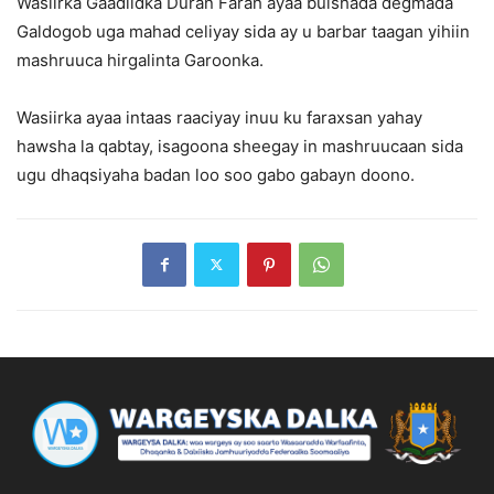
Wasiirka Gaadiidka Duran Farah ayaa bulshada degmada
Galdogob uga mahad celiyay sida ay u barbar taagan yihiin
mashruuca hirgalinta Garoonka.
Wasiirka ayaa intaas raaciyay inuu ku faraxsan yahay
hawsha la qabtay, isagoona sheegay in mashruucaan sida
ugu dhaqsiyaha badan loo soo gabo gabayn doono.