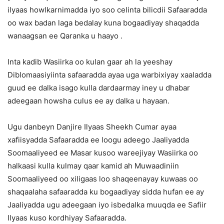
ilyaas howlkarnimadda iyo soo celinta bilicdii Safaaradda
oo wax badan laga bedalay kuna bogaadiyay shaqadda
wanaagsan ee Qaranka u haayo .
Inta kadib Wasiirka oo kulan gaar ah la yeeshay
Diblomaasiyiinta safaaradda ayaa uga warbixiyay xaaladda
guud ee dalka isago kulla dardaarmay iney u dhabar
adeegaan howsha culus ee ay dalka u hayaan.
Ugu danbeyn Danjire Ilyaas Sheekh Cumar ayaa
xafiisyadda Safaaradda ee loogu adeego Jaaliyadda
Soomaaliyeed ee Masar kusoo wareejiyay Wasiirka oo
halkaasi kulla kulmay qaar kamid ah Muwaadiniin
Soomaaliyeed oo xiligaas loo shaqeenayay kuwaas oo
shaqaalaha safaaradda ku bogaadiyay sidda hufan ee ay
Jaaliyadda ugu adeegaan iyo isbedalka muuqda ee Safiir
Ilyaas kuso kordhiyay Safaaradda.