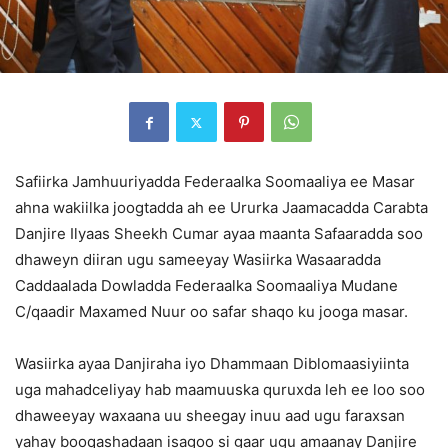
Safiirka Jamhuuriyadda Federaalka Soomaaliya ee Masar
ahna wakiilka joogtadda ah ee Ururka Jaamacadda Carabta
Danjire Ilyaas Sheekh Cumar ayaa maanta Safaaradda soo
dhaweyn diiran ugu sameeyay Wasiirka Wasaaradda
Caddaalada Dowladda Federaalka Soomaaliya Mudane
C/qaadir Maxamed Nuur oo safar shaqo ku jooga masar.
Wasiirka ayaa Danjiraha iyo Dhammaan Diblomaasiyiinta
uga mahadceliyay hab maamuuska quruxda leh ee loo soo
dhaweeyay waxaana uu sheegay inuu aad ugu faraxsan
yahay booqashadaan isagoo si gaar ugu amaanay Danjire