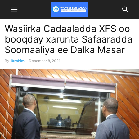
Wasiirka Cadaaladda XFS oo
booqday xarunta Safaaradda
Soomaaliya ee Dalka Masar
By
ibrahim
-
December 8, 2021