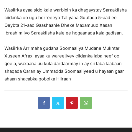
Wasiirka ayaa sido kale warbixin ka dhagaystay Saraakiisha
ciidanka oo ugu horreeeyo Taliyaha Guutada 5-aad ee
Qeybta 21-aad Gaashaanle Dhexe Maxamuud Xasan
Ibraahim iyo Saraakiisha kale ee hogaanada kala gadisan.
Wasiirka Arrimaha gudaha Soomaaliya Mudane Mukhtar
Xuseen Afrax, ayaa ku wareejiyey ciidanka laba neef oo
geela, waxaana uu kula dardaarmay in ay sii laba laabaan
shaqada Qaran ay Ummadda Soomaaliyeed u hayaan gaar
ahaan shacabka gobolka Hiiraan