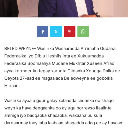
BELED WEYNE- Wasiirka Wasaaradda Arrimaha Gudaha,
Federaalka iyo Dib u Heshiisiinta ee Xukuumadda
Federaalka Soomaaliya Mudane Mukhtar Xuseen Afrax
ayaa kormeer ku tegay xarunta Ciidanka Xoogga Dalka ee
Qeybta 27-aad ee magaalada Beledweyne ee gobolka
Hiiraan.
Wasiirka ayaa u guur galay xalaadda ciidanka oo shaqo
weyn ka haya deegaanka oo ay ugu horreyso ilaalinta
amniga iyo badqabka shacabka, waxaana uu kula
dardaarmay inay laba laabaan shaqadda adag ee ay hayaan.