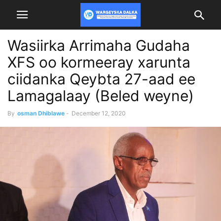
Wasiirka Arrimaha Gudaha
XFS oo kormeeray xarunta
ciidanka Qeybta 27-aad ee
Lamagalaay (Beled weyne)
By
osman Dhiblawe
-
December 12, 2020