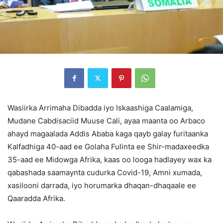
Wasiirka Arrimaha Dibadda iyo Iskaashiga Caalamiga,
Mudane Cabdisaciid Muuse Cali, ayaa maanta oo Arbaco
ahayd magaalada Addis Ababa kaga qayb galay furitaanka
Kalfadhiga 40-aad ee Golaha Fulinta ee Shir-madaxeedka
35-aad ee Midowga Afrika, kaas oo looga hadlayey wax ka
qabashada saamaynta cudurka Covid-19, Amni xumada,
xasilooni darrada, iyo horumarka dhaqan-dhaqaale ee
Qaaradda Afrika.