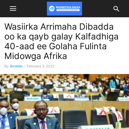
Wasiirka Arrimaha Dibadda
oo ka qayb galay Kalfadhiga
40-aad ee Golaha Fulinta
Midowga Afrika
By
ibrahim
-
February 3, 2022