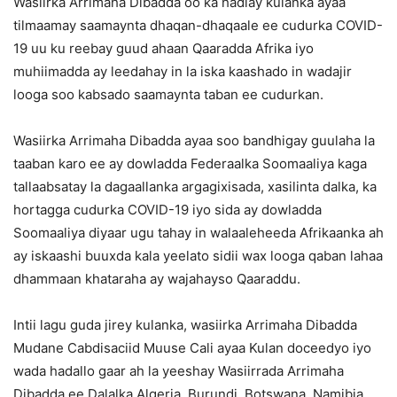
Wasiirka Arrimaha Dibadda oo ka hadlay kulanka ayaa
tilmaamay saamaynta dhaqan-dhaqaale ee cudurka COVID-
19 uu ku reebay guud ahaan Qaaradda Afrika iyo
muhiimadda ay leedahay in la iska kaashado in wadajir
looga soo kabsado saamaynta taban ee cudurkan.
Wasiirka Arrimaha Dibadda ayaa soo bandhigay guulaha la
taaban karo ee ay dowladda Federaalka Soomaaliya kaga
tallaabsatay la dagaallanka argagixisada, xasilinta dalka, ka
hortagga cudurka COVID-19 iyo sida ay dowladda
Soomaaliya diyaar ugu tahay in walaaleheeda Afrikaanka ah
ay iskaashi buuxda kala yeelato sidii wax looga qaban lahaa
dhammaan khataraha ay wajahayso Qaaraddu.
Intii lagu guda jirey kulanka, wasiirka Arrimaha Dibadda
Mudane Cabdisaciid Muuse Cali ayaa Kulan doceedyo iyo
wada hadallo gaar ah la yeeshay Wasiirrada Arrimaha
Dibadda ee Dalalka Algeria, Burundi, Botswana, Namibia