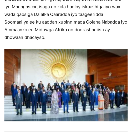
iyo Madagascar, isaga oo kala hadlay iskaashiga iyo wax
wada qabsiga Dalalka Qaaradda iyo taageeridda
Soomaaliya ee ku aaddan xubinnimada Golaha Nabadda iyo
Ammaanka ee Midowga Afrika oo doorashadiisu ay
dhowaan dhacayso.