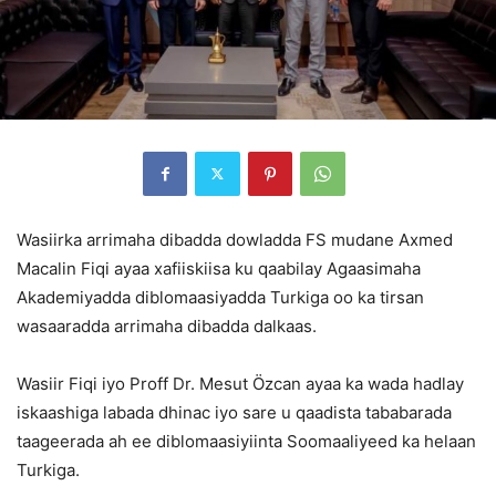
Wasiirka arrimaha dibadda dowladda FS mudane Axmed
Macalin Fiqi ayaa xafiiskiisa ku qaabilay Agaasimaha
Akademiyadda diblomaasiyadda Turkiga oo ka tirsan
wasaaradda arrimaha dibadda dalkaas.
Wasiir Fiqi iyo Proff Dr. Mesut Özcan ayaa ka wada hadlay
iskaashiga labada dhinac iyo sare u qaadista tababarada
taageerada ah ee diblomaasiyiinta Soomaaliyeed ka helaan
Turkiga.