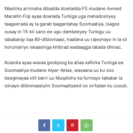
Wasiirka arrimaha dibadda dowladda FS mudane Axmed
Macallin Fiqi ayaa dowlada Turkiga uga mahadceliyey
taageerada ay la garab taagantahay Soomaaliya, isagoo
xusay in 15-kii sano ee ugu dambeeyey Turkigu uu
tababaray ilaa 80-diblomaasi, haatana uu rajeynayo in la sii
horumariyo iskaashiga khibrad wadaagga labada dhinac.
Kulanka ayaa waxaa goobjoog ka ahaa safiirka Turkiga ee
Soomaaliya mudane Alper Aktas, waxaana uu ku soo
beegmayaa xilli barri uu Muqdisho ka furmayo tababar la
siinayo diblomaasiyiin Soomaaliyeed oo xirfadan ku cusub.