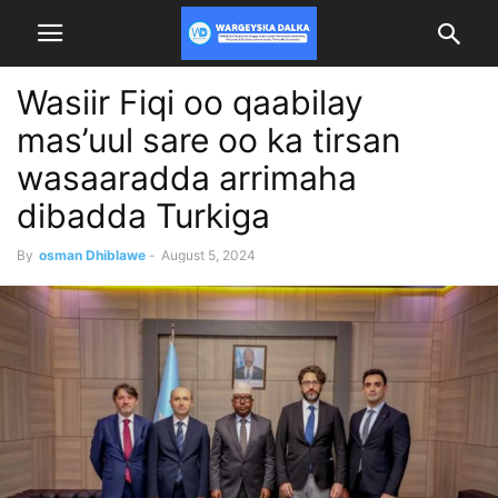
Wasiir Fiqi oo qaabilay
mas’uul sare oo ka tirsan
wasaaradda arrimaha
dibadda Turkiga
By
osman Dhiblawe
-
August 5, 2024