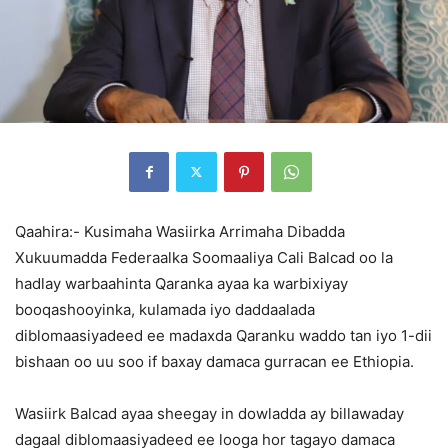
Qaahira:- Kusimaha Wasiirka Arrimaha Dibadda
Xukuumadda Federaalka Soomaaliya Cali Balcad oo la
hadlay warbaahinta Qaranka ayaa ka warbixiyay
booqashooyinka, kulamada iyo daddaalada
diblomaasiyadeed ee madaxda Qaranku waddo tan iyo 1-dii
bishaan oo uu soo if baxay damaca gurracan ee Ethiopia.
Wasiirk Balcad ayaa sheegay in dowladda ay billawaday
dagaal diblomaasiyadeed ee looga hor tagayo damaca