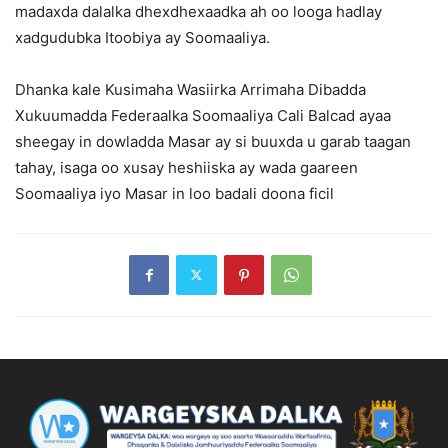
madaxda dalalka dhexdhexaadka ah oo looga hadlay
xadgudubka Itoobiya ay Soomaaliya.
Dhanka kale Kusimaha Wasiirka Arrimaha Dibadda
Xukuumadda Federaalka Soomaaliya Cali Balcad ayaa
sheegay in dowladda Masar ay si buuxda u garab taagan
tahay, isaga oo xusay heshiiska ay wada gaareen
Soomaaliya iyo Masar in loo badali doona ficil