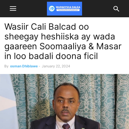
Wasiir Cali Balcad oo
sheegay heshiiska ay wada
gaareen Soomaaliya & Masar
in loo badali doona ficil
By
osman Dhiblawe
-
January 22, 2024