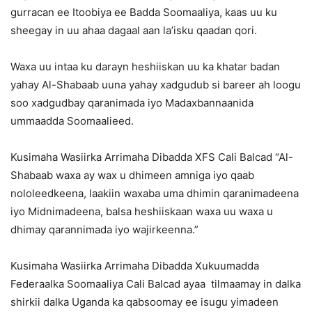
gurracan ee Itoobiya ee Badda Soomaaliya, kaas uu ku
sheegay in uu ahaa dagaal aan la’isku qaadan qori.
Waxa uu intaa ku darayn heshiiskan uu ka khatar badan
yahay Al-Shabaab uuna yahay xadgudub si bareer ah loogu
soo xadgudbay qaranimada iyo Madaxbannaanida
ummaadda Soomaalieed.
Kusimaha Wasiirka Arrimaha Dibadda XFS Cali Balcad “Al-
Shabaab waxa ay wax u dhimeen amniga iyo qaab
nololeedkeena, laakiin waxaba uma dhimin qaranimadeena
iyo Midnimadeena, balsa heshiiskaan waxa uu waxa u
dhimay qarannimada iyo wajirkeenna.”
Kusimaha Wasiirka Arrimaha Dibadda Xukuumadda
Federaalka Soomaaliya Cali Balcad ayaa tilmaamay in dalka
shirkii dalka Uganda ka qabsoomay ee isugu yimadeen