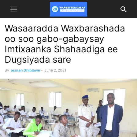
Wasaaradda Waxbarashada
oo soo gabo-gabaysay
Imtixaanka Shahaadiga ee
Dugsiyada sare
By
osman Dhiblawe
-
June 2, 2021