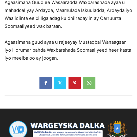
Agaasimaha Guud ee Wasaaradda Waxbarashada ayaa u
mahadceliyay Ardayda, Maamulada Iskuuladda, Ardayda iyo
Waalidiinta ee xilliga adag ku dhiiraday in ay Carruurta
Soomaaliyeed wax baraan.
Agaasimaha guud ayaa u rajeeyay Mustaqbal Wanaagsan
iyo Horumar bahda Waxbarshada Soomaaliyeed heer kasta
iyo meelba oo ay joogan.