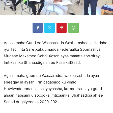
Agaasimaha Guud ee Wasaaradda Waxbarashada, Hiddaha
iyo Tacliinta Sare Xukuumadda Federaalka Soomaaliya
Mudane Maxamed Cabdi Xasan ayaa maanta soo xiray
Imtixaanka Shahaadiga ah ee Fasalka12aad.
Agaasimaha guud ee Wasaaradda waxbarashada ayaa
sheegay in aysan jirin caqabado ku yimid
Howlwadeennada, Ilaaliyayaasha, kormeerada iyo guud
ahaan habsami u socodka Imtixaanka Shahaadiga ah ee
Sanad dugsiyeedka 2020-2021.