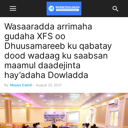
Wasaaradda arrimaha
gudaha XFS oo
Dhuusamareeb ku qabatay
dood wadaag ku saabsan
maamul daadejinta
hay’adaha Dowladda
By
Muuse Cabdi
-
August 25, 2021