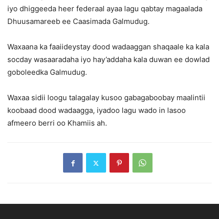
iyo dhiggeeda heer federaal ayaa lagu qabtay magaalada
Dhuusamareeb ee Caasimada Galmudug.
Waxaana ka faaiideystay dood wadaaggan shaqaale ka kala
socday wasaaradaha iyo hay’addaha kala duwan ee dowlad
goboleedka Galmudug.
Waxaa sidii loogu talagalay kusoo gabagaboobay maalintii
koobaad dood wadaagga, iyadoo lagu wado in lasoo
afmeero berri oo Khamiis ah.