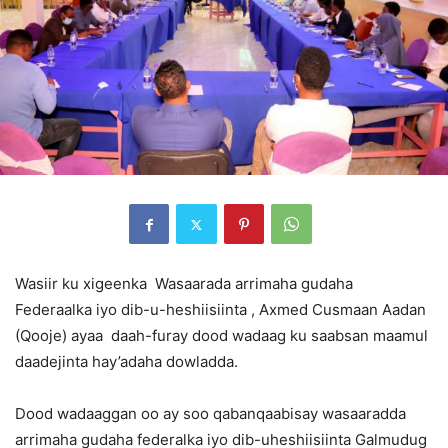
Wasiir ku xigeenka Wasaarada arrimaha gudaha
Federaalka iyo dib-u-heshiisiinta , Axmed Cusmaan Aadan
(Qooje) ayaa daah-furay dood wadaag ku saabsan maamul
daadejinta hay’adaha dowladda.
Dood wadaaggan oo ay soo qabanqaabisay wasaaradda
arrimaha gudaha federalka iyo dib-uheshiisiinta Galmudug