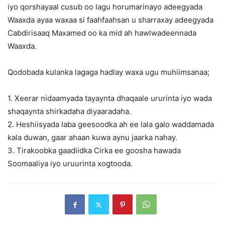
iyo qorshayaal cusub oo lagu horumarinayo adeegyada
Waaxda ayaa waxaa si faahfaahsan u sharraxay adeegyada
Cabdirisaaq Maxamed oo ka mid ah hawlwadeennada
Waaxda.
Qodobada kulanka lagaga hadlay waxa ugu muhiimsanaa;
1. Xeerar nidaamyada tayaynta dhaqaale ururinta iyo wada
shaqaynta shirkadaha diyaaradaha.
2. Heshiisyada laba geesoodka ah ee lala galo waddamada
kala duwan, gaar ahaan kuwa aynu jaarka nahay.
3. Tirakoobka gaadiidka Cirka ee goosha hawada
Soomaaliya iyo uruurinta xogtooda.