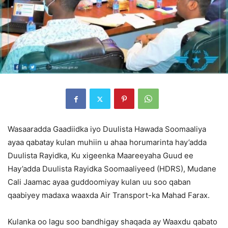
Wasaaradda Gaadiidka iyo Duulista Hawada Soomaaliya
ayaa qabatay kulan muhiin u ahaa horumarinta hay’adda
Duulista Rayidka, Ku xigeenka Maareeyaha Guud ee
Hay’adda Duulista Rayidka Soomaaliyeed (HDRS), Mudane
Cali Jaamac ayaa guddoomiyay kulan uu soo qaban
qaabiyey madaxa waaxda Air Transport-ka Mahad Farax.
Kulanka oo lagu soo bandhigay shaqada ay Waaxdu qabato