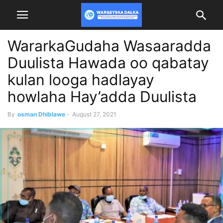
WararkaGudaha Wasaaradda
Duulista Hawada oo qabatay
kulan looga hadlayay
howlaha Hay’adda Duulista
By
osman Dhiblawe
-
August 27, 2021