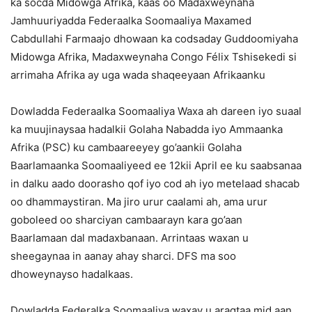
ka socda Midowga Afrika, kaas oo Madaxweynaha
Jamhuuriyadda Federaalka Soomaaliya Maxamed
Cabdullahi Farmaajo dhowaan ka codsaday Guddoomiyaha
Midowga Afrika, Madaxweynaha Congo Félix Tshisekedi si
arrimaha Afrika ay uga wada shaqeeyaan Afrikaanku
Dowladda Federaalka Soomaaliya Waxa ah dareen iyo suaal
ka muujinaysaa hadalkii Golaha Nabadda iyo Ammaanka
Afrika (PSC) ku cambaareeyey go’aankii Golaha
Baarlamaanka Soomaaliyeed ee 12kii April ee ku saabsanaa
in dalku aado doorasho qof iyo cod ah iyo metelaad shacab
oo dhammaystiran. Ma jiro urur caalami ah, ama urur
goboleed oo sharciyan cambaarayn kara go’aan
Baarlamaan dal madaxbanaan. Arrintaas waxan u
sheegaynaa in aanay ahay sharci. DFS ma soo
dhoweynayso hadalkaas.
Dowladda Federalka Soomaaliya waxay u aragtaa mid aan