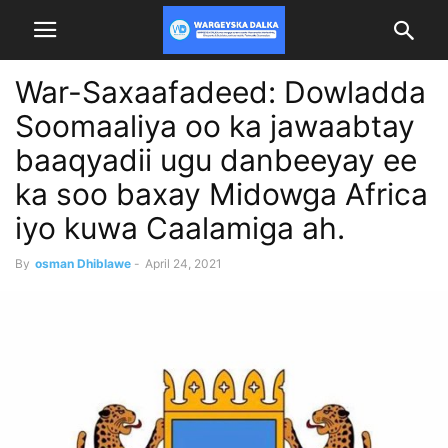
War-Saxaafadeed: Dowladda
Soomaaliya oo ka jawaabtay
baaqyadii ugu danbeeyay ee
ka soo baxay Midowga Africa
iyo kuwa Caalamiga ah.
By
osman Dhiblawe
-
April 24, 2021