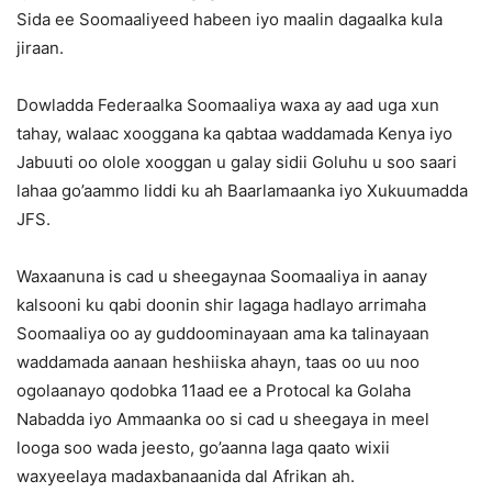
Sida ee Soomaaliyeed habeen iyo maalin dagaalka kula
jiraan.
Dowladda Federaalka Soomaaliya waxa ay aad uga xun
tahay, walaac xooggana ka qabtaa waddamada Kenya iyo
Jabuuti oo olole xooggan u galay sidii Goluhu u soo saari
lahaa go’aammo liddi ku ah Baarlamaanka iyo Xukuumadda
JFS.
Waxaanuna is cad u sheegaynaa Soomaaliya in aanay
kalsooni ku qabi doonin shir lagaga hadlayo arrimaha
Soomaaliya oo ay guddoominayaan ama ka talinayaan
waddamada aanaan heshiiska ahayn, taas oo uu noo
ogolaanayo qodobka 11aad ee a Protocal ka Golaha
Nabadda iyo Ammaanka oo si cad u sheegaya in meel
looga soo wada jeesto, go’aanna laga qaato wixii
waxyeelaya madaxbanaanida dal Afrikan ah.