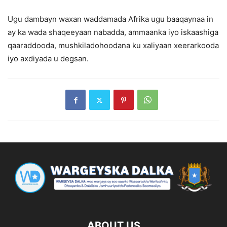
Ugu dambayn waxan waddamada Afrika ugu baaqaynaa in
ay ka wada shaqeeyaan nabadda, ammaanka iyo iskaashiga
qaaraddooda, mushkiladohoodana ku xaliyaan xeerarkooda
iyo axdiyada u degsan.
ABOUT US