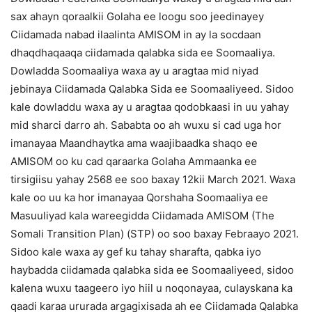
sax ahayn qoraalkii Golaha ee loogu soo jeedinayey
Ciidamada nabad ilaalinta AMISOM in ay la socdaan
dhaqdhaqaaqa ciidamada qalabka sida ee Soomaaliya.
Dowladda Soomaaliya waxa ay u aragtaa mid niyad
jebinaya Ciidamada Qalabka Sida ee Soomaaliyeed. Sidoo
kale dowladdu waxa ay u aragtaa qodobkaasi in uu yahay
mid sharci darro ah. Sababta oo ah wuxu si cad uga hor
imanayaa Maandhaytka ama waajibaadka shaqo ee
AMISOM oo ku cad qaraarka Golaha Ammaanka ee
tirsigiisu yahay 2568 ee soo baxay 12kii March 2021. Waxa
kale oo uu ka hor imanayaa Qorshaha Soomaaliya ee
Masuuliyad kala wareegidda Ciidamada AMISOM (The
Somali Transition Plan) (STP) oo soo baxay Febraayo 2021.
Sidoo kale waxa ay gef ku tahay sharafta, qabka iyo
haybadda ciidamada qalabka sida ee Soomaaliyeed, sidoo
kalena wuxu taageero iyo hiil u noqonayaa, culayskana ka
qaadi karaa ururada argagixisada ah ee Ciidamada Qalabka