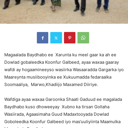
Magaalada Baydhabo ee Xarunta ku meel gaar ka ah ee
Dowlad gobaleedka Koonfur Galbeed, ayaa waxaa gaaray
wafdi ay hogaamineeyso wasiirka Wasaaradda Gargarka iyo
Maareynta musiibooyinka ee Xukuumadda fedaraalka
Soomaaliya, Marwo,Khadiijo Maxamed Diiriye.
Wafdiga ayaa waxaa Garoonka Shaati Gaduud ee magalada
Baydhabo kuso dhoweeyay Xubno ka tirsan Gollaha
Wasiirada, Agaasimaha Guud Madaxtooyada Dowlad
Goboleedka Koonfur Galbeed iyo mas’uuliyiinta Maamulka