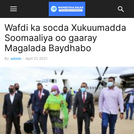
Wafdi ka socda Xukuumadda
Soomaaliya oo gaaray
Magalada Baydhabo
By
admin
-
April 21, 2021