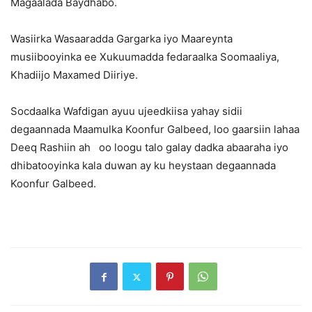
Magaalada Baydhabo.
Wasiirka Wasaaradda Gargarka iyo Maareynta
musiibooyinka ee Xukuumadda fedaraalka Soomaaliya,
Khadiijo Maxamed Diiriye.
Socdaalka Wafdigan ayuu ujeedkiisa yahay sidii
degaannada Maamulka Koonfur Galbeed, loo gaarsiin lahaa
Deeq Rashiin ah oo loogu talo galay dadka abaaraha iyo
dhibatooyinka kala duwan ay ku heystaan degaannada
Koonfur Galbeed.