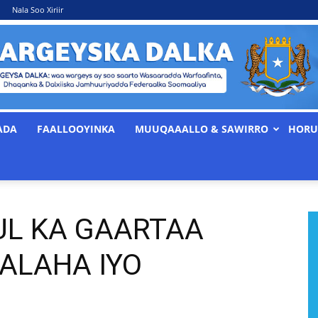
Nala Soo Xiriir
ADA
FAALLOOYINKA
MUUQAAALLO & SAWIRRO
HORU
WARGEYSKA
UL KA GAARTAA
DALKA
ALAHA IYO