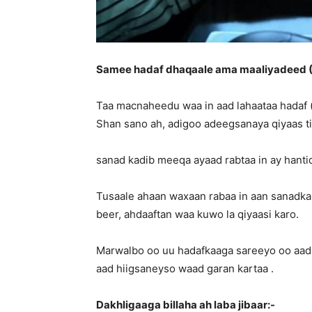
Samee hadaf dhaqaale ama maaliyadeed (
Taa macnaheedu waa in aad lahaataa hadaf (
Shan sano ah, adigoo adeegsanaya qiyaas t
sanad kadib meeqa ayaad rabtaa in ay hant
Tusaale ahaan waxaan rabaa in aan sanadka
beer, ahdaaftan waa kuwo la qiyaasi karo.
Marwalbo oo uu hadafkaaga sareeyo oo aad
aad hiigsaneyso waad garan kartaa .
Dakhligaaga billaha ah laba jibaar:-