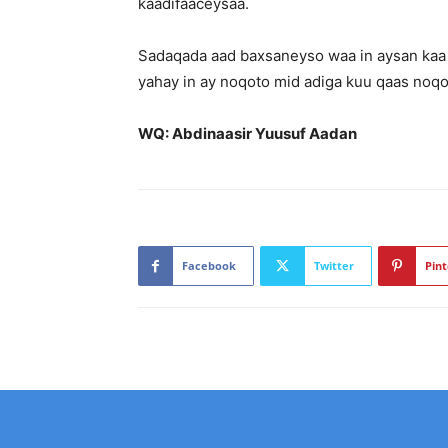
kaadifaaceysaa.
Sadaqada aad baxsaneyso waa in aysan kaa
yahay in ay noqoto mid adiga kuu qaas noqot
WQ: Abdinaasir Yuusuf Aadan
Facebook
Twitter
Pint