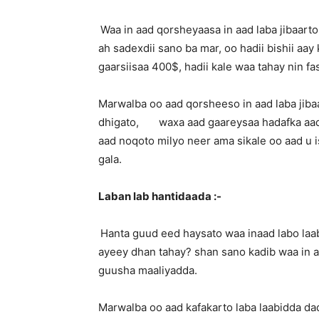
Waa in aad qorsheyaasa in aad laba jibaarto
ah sadexdii sano ba mar, oo hadii bishii aay
gaarsiisaa 400$, hadii kale waa tahay nin f
Marwalba oo aad qorsheeso in aad laba jib
dhigato, waxa aad gaareysaa hadafka aad 
aad noqoto milyo neer ama sikale oo aad u 
gala.
Laban lab hantidaada :-
Hanta guud eed haysato waa inaad labo laa
ayeey dhan tahay? shan sano kadib waa in ay
guusha maaliyadda.
Marwalba oo aad kafakarto laba laabidda da