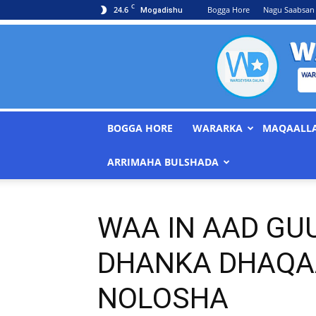
C
24.6
Bogga Hore
Nagu Saabsan
Mogadishu
BOGGA HORE
WARARKA
MAQAALL
ARRIMAHA BULSHADA
WAA IN AAD GU
DHANKA DHAQA
NOLOSHA