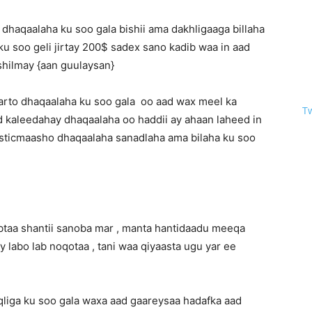
 dhaqaalaha ku soo gala bishii ama dakhligaaga billaha
 ku soo geli jirtay 200$ sadex sano kadib waa in aad
ashilmay {aan guulaysan}
aarto dhaqaalaha ku soo gala oo aad wax meel ka
T
kaleedahay dhaqaalaha oo haddii ay ahaan laheed in
isticmaasho dhaqaalaha sanadlaha ama bilaha ku soo
btaa shantii sanoba mar , manta hantidaadu meeqa
 labo lab noqotaa , tani waa qiyaasta ugu yar ee
qliga ku soo gala waxa aad gaareysaa hadafka aad