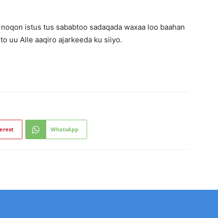
 noqon istus tus sababtoo sadaqada waxaa loo baahan
o uu Alle aaqiro ajarkeeda ku siiyo.
erest
WhatsApp