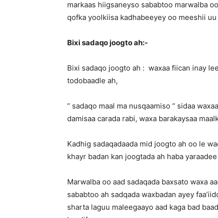
markaas hiigsaneyso sababtoo marwalba oo
qofka yoolkiisa kadhabeeyey oo meeshii uu 
Bixi sadaqo joogto ah:-
Bixi sadaqo joogto ah : waxaa fiican inay le
todobaadle ah,
“ sadaqo maal ma nusqaamiso “ sidaa waxaa
damisaa carada rabi, waxa barakaysaa maalk
Kadhig sadaqadaada mid joogto ah oo le waqt
khayr badan kan joogtada ah haba yaraadee 
Marwalba oo aad sadaqada baxsato waxa aad 
sababtoo ah sadqada waxbadan ayey faa’iido 
sharta laguu maleegaayo aad kaga bad baad