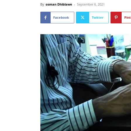
By
osman Dhiblawe
-
September 6, 2021
Facebook
Twitter
Pint