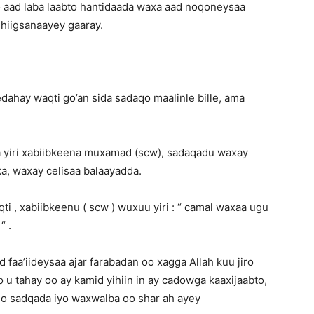
 aad laba laabto hantidaada waxa aad noqoneysaa
hiigsanaayey gaaray.
edahay waqti go’an sida sadaqo maalinle bille, ama
 yiri xabiibkeena muxamad (scw), sadaqadu waxay
a, waxay celisaa balaayadda.
i , xabiibkeenu ( scw ) wuxuu yiri : “ camal waxaa ugu
“ .
faa’iideysaa ajar farabadan oo xagga Allah kuu jiro
u tahay oo ay kamid yihiin in ay cadowga kaaxijaabto,
o sadqada iyo waxwalba oo shar ah ayey