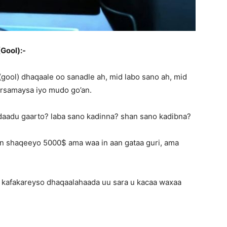
Gool):-
gool) dhaqaale oo sanadle ah, mid labo sano ah, mid
irsamaysa iyo mudo go’an.
idaadu gaarto? laba sano kadinna? shan sano kadibna?
n shaqeeyo 5000$ ama waa in aan gataa guri, ama
 kafakareyso dhaqaalahaada uu sara u kacaa waxaa