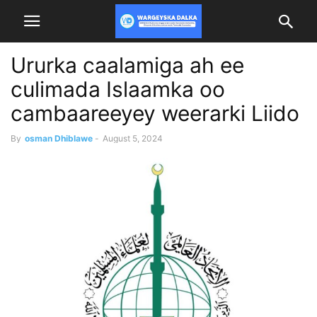
Ururka caalamiga ah ee
culimada Islaamka oo
cambaareeyey weerarki Liido
By
osman Dhiblawe
-
August 5, 2024