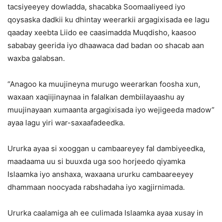
tacsiyeeyey dowladda, shacabka Soomaaliyeed iyo
qoysaska dadkii ku dhintay weerarkii argagixisada ee lagu
qaaday xeebta Liido ee caasimadda Muqdisho, kaasoo
sababay geerida iyo dhaawaca dad badan oo shacab aan
waxba galabsan.
“Anagoo ka muujineyna murugo weerarkan foosha xun,
waxaan xaqiijinaynaa in falalkan dembiilayaashu ay
muujinayaan xumaanta argagixisada iyo wejigeeda madow”
ayaa lagu yiri war-saxaafadeedka.
Ururka ayaa si xooggan u cambaareyey fal dambiyeedka,
maadaama uu si buuxda uga soo horjeedo qiyamka
Islaamka iyo anshaxa, waxaana ururku cambaareeyey
dhammaan noocyada rabshadaha iyo xagjirnimada.
Ururka caalamiga ah ee culimada Islaamka ayaa xusay in