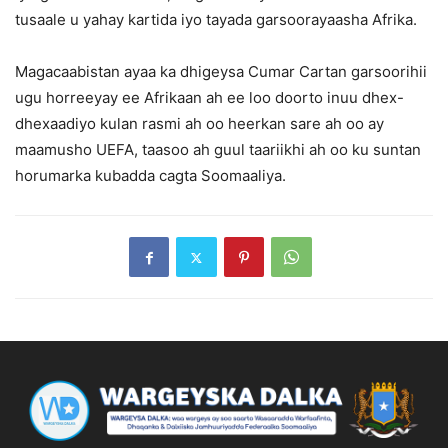
tusaale u yahay kartida iyo tayada garsoorayaasha Afrika.
Magacaabistan ayaa ka dhigeysa Cumar Cartan garsoorihii
ugu horreeyay ee Afrikaan ah ee loo doorto inuu dhex-
dhexaadiyo kulan rasmi ah oo heerkan sare ah oo ay
maamusho UEFA, taasoo ah guul taariikhi ah oo ku suntan
horumarka kubadda cagta Soomaaliya.