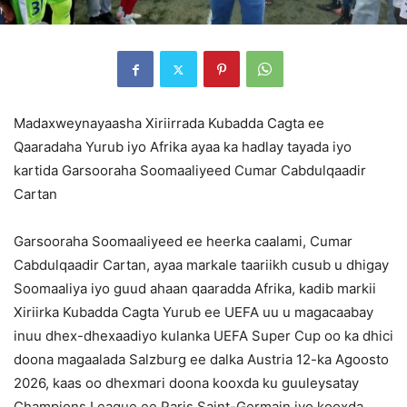
Madaxweynayaasha Xiriirrada Kubadda Cagta ee
Qaaradaha Yurub iyo Afrika ayaa ka hadlay tayada iyo
kartida Garsooraha Soomaaliyeed Cumar Cabdulqaadir
Cartan
Garsooraha Soomaaliyeed ee heerka caalami, Cumar
Cabdulqaadir Cartan, ayaa markale taariikh cusub u dhigay
Soomaaliya iyo guud ahaan qaaradda Afrika, kadib markii
Xiriirka Kubadda Cagta Yurub ee UEFA uu u magacaabay
inuu dhex-dhexaadiyo kulanka UEFA Super Cup oo ka dhici
doona magaalada Salzburg ee dalka Austria 12-ka Agoosto
2026, kaas oo dhexmari doona kooxda ku guuleysatay
Champions League ee Paris Saint-Germain iyo kooxda