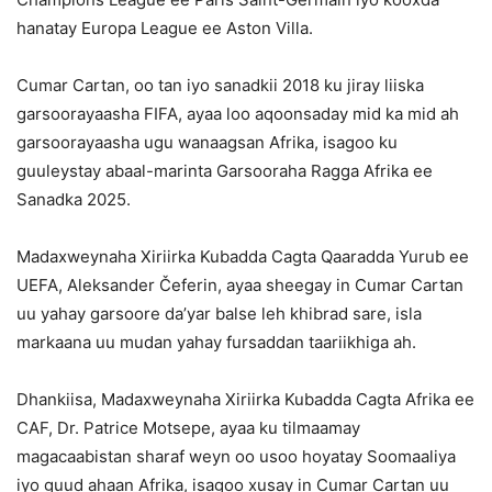
hanatay Europa League ee Aston Villa.
Cumar Cartan, oo tan iyo sanadkii 2018 ku jiray liiska
garsoorayaasha FIFA, ayaa loo aqoonsaday mid ka mid ah
garsoorayaasha ugu wanaagsan Afrika, isagoo ku
guuleystay abaal-marinta Garsooraha Ragga Afrika ee
Sanadka 2025.
Madaxweynaha Xiriirka Kubadda Cagta Qaaradda Yurub ee
UEFA, Aleksander Čeferin, ayaa sheegay in Cumar Cartan
uu yahay garsoore da’yar balse leh khibrad sare, isla
markaana uu mudan yahay fursaddan taariikhiga ah.
Dhankiisa, Madaxweynaha Xiriirka Kubadda Cagta Afrika ee
CAF, Dr. Patrice Motsepe, ayaa ku tilmaamay
magacaabistan sharaf weyn oo usoo hoyatay Soomaaliya
iyo guud ahaan Afrika, isagoo xusay in Cumar Cartan uu