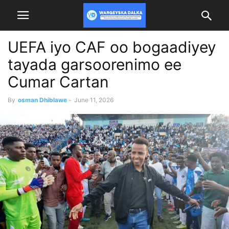
UEFA iyo CAF oo bogaadiyey
tayada garsoorenimo ee
Cumar Cartan
By
osman Dhiblawe
-
June 11, 2026