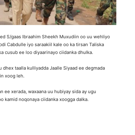
eed S/gaas Ibraahim Sheekh Muxudiin oo uu wehliyo
i Cabdulle iyo saraakiil kale oo ka tirsan Taliska
a cusub ee loo diyaarinayo ciidanka dhulka.
 dhex taalla kulliyadda Jaalle Siyaad ee degmada
n xoog leh.
n ee xerada, waxaana uu hubiyay sida ay ugu
 oo kamid noqonaya ciidanka xoogga dalka.