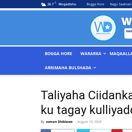
C
26.7
Bogga Hore
Nagu Saabsan
Mogadishu
BOGGA HORE
WARARKA
MAQAALL
ARRIMAHA BULSHADA
Taliyaha Ciidan
ku tagay kulliyad
By
osman Dhiblawe
-
August 10, 2024