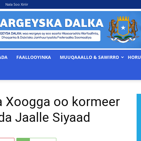
Nala Soo Xiriir
ADA
FAALLOOYINKA
MUUQAAALLO & SAWIRRO
HORU
WARGEYSKA
ka Xoogga oo kormeer
DALKA
da Jaalle Siyaad