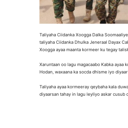
Taliyaha Ciidanka Xoogga Dalka Soomaaliy
taliyaha Ciidanka Dhulka Jeneraal Dayax Cabd
Xoogga ayaa maanta kormeer ku tegay talisk
Xaruntaan oo lagu magacaabo Kabka ayaa ku
Hodan, waxaana ka socda dhisme iyo diyaari
Taliyaha ayaa kormeeray qeybaha kala duwa
diyaarsan tahay in lagu leyliyo askar cusub