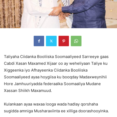
Taliyaha Ciidanka Booliiska Soomaaliyeed Sarreeye gaas
Cabdi Xasan Maxamed Xijaar oo ay weheliyaan Taliye ku
Xiggeenka iyo Afhayeenka Ciidanka Booliiska
Soomaaliyeed ayaa hoygiisa ku booqday Madaxweynihii
Hore Jamhuuriyadda federaalka Soomaaliya Mudane
Xassan Shiikh Maxamuud.
Kulankaan ayaa waxaa looga wada hadlay qorshaha
sugidda amniga Musharaxiinta ee xilliga doorashooyinka.