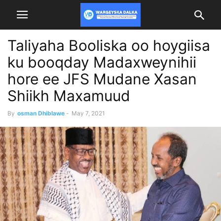
Taliyaha Booliska oo hoygiisa
ku booqday Madaxweynihii
hore ee JFS Mudane Xasan
Shiikh Maxamuud
By
osman Dhiblawe
-
May 7, 2021