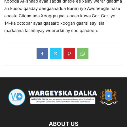
Kooxda Al-shaab ayaa saqdii dhexe ee xalay werar gaadma
ah kusoo qaaday deegaanadda Bariiri iyo Awdheegle hase
ahaate Ciidamada Xoogga gaar ahaan kuwa Gor-Gor iyo
14-ka octobar ayaa qasaaro xoogan gaarsiisay isla
markaana fashilayay weerarkii ay soo qaadeen.
ABOUT US