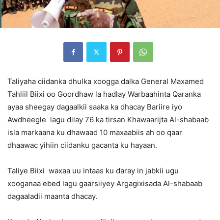
Taliyaha ciidanka dhulka xoogga dalka General Maxamed
Tahliil Biixi oo Goordhaw la hadlay Warbaahinta Qaranka
ayaa sheegay dagaalkii saaka ka dhacay Bariire iyo
Awdheegle lagu dilay 76 ka tirsan Khawaarijta Al-shabaab
isla markaana ku dhawaad 10 maxaabiis ah oo qaar
dhaawac yihiin ciidanku gacanta ku hayaan.
Taliye Biixi waxaa uu intaas ku daray in jabkii ugu
xooganaa ebed lagu gaarsiiyey Argagixisada Al-shabaab
dagaaladii maanta dhacay.