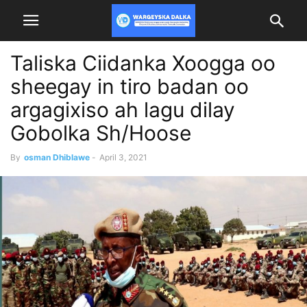
Taliska Ciidanka Xoogga oo
sheegay in tiro badan oo
argagixiso ah lagu dilay
Gobolka Sh/Hoose
By
osman Dhiblawe
-
April 3, 2021