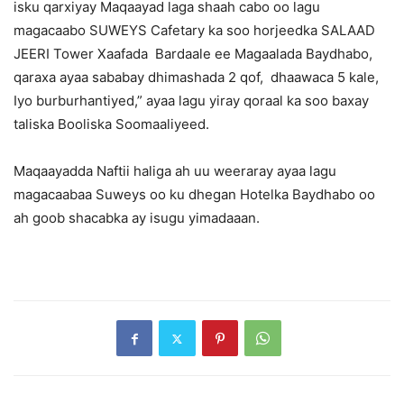
isku qarxiyay Maqaayad laga shaah cabo oo lagu
magacaabo SUWEYS Cafetary ka soo horjeedka SALAAD
JEERI Tower Xaafada Bardaale ee Magaalada Baydhabo,
qaraxa ayaa sababay dhimashada 2 qof, dhaawaca 5 kale,
Iyo burburhantiyed,” ayaa lagu yiray qoraal ka soo baxay
taliska Booliska Soomaaliyeed.
Maqaayadda Naftii haliga ah uu weeraray ayaa lagu
magacaabaa Suweys oo ku dhegan Hotelka Baydhabo oo
ah goob shacabka ay isugu yimadaaan.