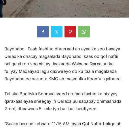
Baydhabo- Faah faahino dheeraad ah ayaa ka soo baxaya
Qarax ka dhacay magaalada Baydhabo, kaas oo qof naftii
halige ah oo soo xirtay Jaakadda Walxaha Qarxa uu ka
fuliyay Maqaayad lagu qaxweeyo oo ku taala magalaada
Baydhabo ee xarunta KMG ah maamulka Koonfur galbeed.
Taliska Booliska Soomaaliyeed oo faah faahin ka bixiyay
qaraxaas ayaa sheegay in Qaraxa uu sababay dhimashada
2-qof, dhaawaca 5-kale iyo bur bur hantiyeed.
“Saaka barqadii abaare 11:15 AM, ayaa Qof Naftii-halige ah