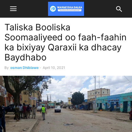
Taliska Booliska
Soomaaliyeed oo faah-faahin
ka bixiyay Qaraxii ka dhacay
Baydhabo
By
osman Dhiblawe
-
April 10, 2021