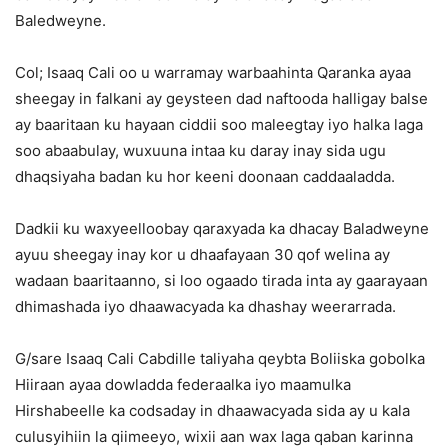
Baledweyne.
Col; Isaaq Cali oo u warramay warbaahinta Qaranka ayaa
sheegay in falkani ay geysteen dad naftooda halligay balse
ay baaritaan ku hayaan ciddii soo maleegtay iyo halka laga
soo abaabulay, wuxuuna intaa ku daray inay sida ugu
dhaqsiyaha badan ku hor keeni doonaan caddaaladda.
Dadkii ku waxyeelloobay qaraxyada ka dhacay Baladweyne
ayuu sheegay inay kor u dhaafayaan 30 qof welina ay
wadaan baaritaanno, si loo ogaado tirada inta ay gaarayaan
dhimashada iyo dhaawacyada ka dhashay weerarrada.
G/sare Isaaq Cali Cabdille taliyaha qeybta Boliiska gobolka
Hiiraan ayaa dowladda federaalka iyo maamulka
Hirshabeelle ka codsaday in dhaawacyada sida ay u kala
culusyihiin la qiimeeyo, wixii aan wax laga qaban karinna