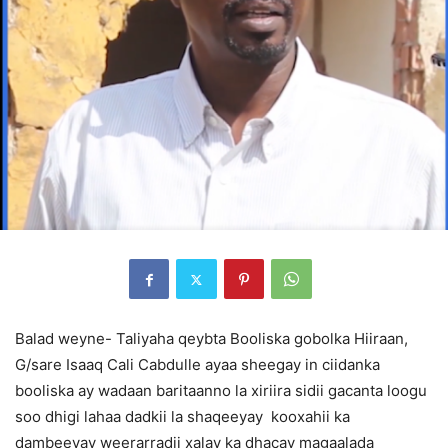
Balad weyne- Taliyaha qeybta Booliska gobolka Hiiraan,
G/sare Isaaq Cali Cabdulle ayaa sheegay in ciidanka
booliska ay wadaan baritaanno la xiriira sidii gacanta loogu
soo dhigi lahaa dadkii la shaqeeyay kooxahii ka
dambeeyay weerarradii xalay ka dhacay magaalada