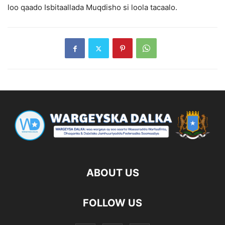
loo qaado Isbitaallada Muqdisho si loola tacaalo.
ABOUT US
FOLLOW US