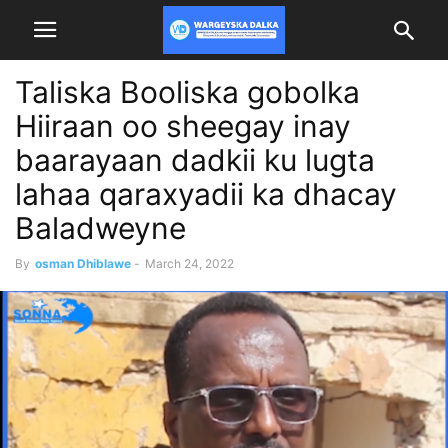
Taliska Booliska gobolka
Hiiraan oo sheegay inay
baarayaan dadkii ku lugta
lahaa qaraxyadii ka dhacay
Baladweyne
By
osman Dhiblawe
-
March 24, 2022