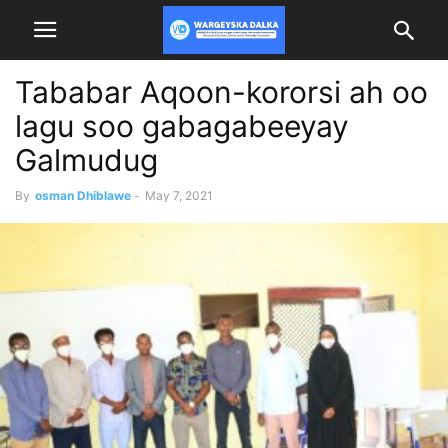
Tababar Aqoon-kororsi ah oo
lagu soo gabagabeeyay
Galmudug
By
osman Dhiblawe
-
May 7, 2021