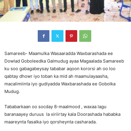
Samareeb- Maamulka Wasaaradda Waxbarashada ee
Dowlad Goboleedka Galmudug ayaa Magaalada Samareeb
ku soo gabagabeysay tababar aqoon kororsi ah oo loo
qabtay dhowr iyo toban ka mid ah maamulayaasha,
macalimiinta iyo gudiyadda Waxbarashada ee Gobolka
Mudug.
Tababarkaan oo socday 8-maalmood , waxaa lagu
baranaayey duruus la xiriirtay kala Doorashada hababka
maareynta fasalka iyo qorsheynta casharada.