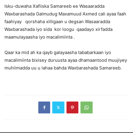
Isku-duwaha Xafiiska Samareeb ee Wasaaradda
Waxbarashada Galmudug Maxamuud Axmed cali ayaa faah
faahiyay qorshaha xilligaan u degsan Wasaaradda
Waxbarashada iyo sida kor loogu qaadayo xirfadda
maamulayaasha iyo macalimiinta .
Qaar ka mid ah ka qayb galayaasha tababarkaan iyo
macalimiinta bixisey duruusta ayaa dhamaantood muujiyey
muhiimadda uu u lahaa bahda Waxbarashada Samareeb.