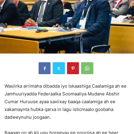
Wasiirka arrimaha dibadda iyo Iskaashiga Caalamiga ah ee
Jamhuuriyadda Federaalka Soomaaliya Mudane Abshir
Cumar Huruuse ayaa saxiixay baaqa caalamiga ah ee
xakamaynta hubka qarxa in lagu isticmaalo goobaha
dadweynuhu joogaan.
Baaqan oo ah kii ugu horeeyay ee noociisa ah ee heer