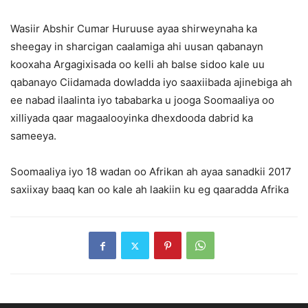
Wasiir Abshir Cumar Huruuse ayaa shirweynaha ka
sheegay in sharcigan caalamiga ahi uusan qabanayn
kooxaha Argagixisada oo kelli ah balse sidoo kale uu
qabanayo Ciidamada dowladda iyo saaxiibada ajinebiga ah
ee nabad ilaalinta iyo tababarka u jooga Soomaaliya oo
xilliyada qaar magaalooyinka dhexdooda dabrid ka
sameeya.
Soomaaliya iyo 18 wadan oo Afrikan ah ayaa sanadkii 2017
saxiixay baaq kan oo kale ah laakiin ku eg qaaradda Afrika