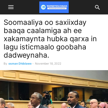
Soomaaliya oo saxiixday
baaqa caalamiga ah ee
xakamaynta hubka qarxa in
lagu isticmaalo goobaha
dadweynaha.
By
osman Dhiblawe
-
November 18, 2022