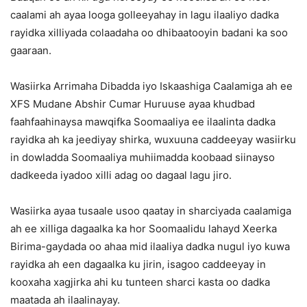
caalami ah ayaa looga golleeyahay in lagu ilaaliyo dadka
rayidka xilliyada colaadaha oo dhibaatooyin badani ka soo
gaaraan.
Wasiirka Arrimaha Dibadda iyo Iskaashiga Caalamiga ah ee
XFS Mudane Abshir Cumar Huruuse ayaa khudbad
faahfaahinaysa mawqifka Soomaaliya ee ilaalinta dadka
rayidka ah ka jeediyay shirka, wuxuuna caddeeyay wasiirku
in dowladda Soomaaliya muhiimadda koobaad siinayso
dadkeeda iyadoo xilli adag oo dagaal lagu jiro.
Wasiirka ayaa tusaale usoo qaatay in sharciyada caalamiga
ah ee xilliga dagaalka ka hor Soomaalidu lahayd Xeerka
Birima-gaydada oo ahaa mid ilaaliya dadka nugul iyo kuwa
rayidka ah een dagaalka ku jirin, isagoo caddeeyay in
kooxaha xagjirka ahi ku tunteen sharci kasta oo dadka
maatada ah ilaalinayay.