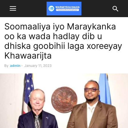
Soomaaliya iyo Maraykanka
oo ka wada hadlay dib u
dhiska goobihii laga xoreeyay
Khawaarijta
By
admin
-
January 11, 2023