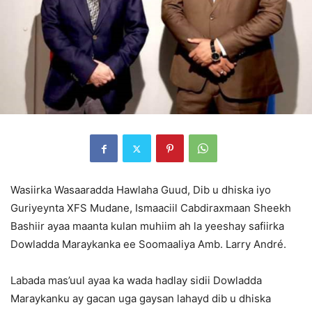
Wasiirka Wasaaradda Hawlaha Guud, Dib u dhiska iyo
Guriyeynta XFS Mudane, Ismaaciil Cabdiraxmaan Sheekh
Bashiir ayaa maanta kulan muhiim ah la yeeshay safiirka
Dowladda Maraykanka ee Soomaaliya Amb. Larry André.
Labada mas’uul ayaa ka wada hadlay sidii Dowladda
Maraykanku ay gacan uga gaysan lahayd dib u dhiska