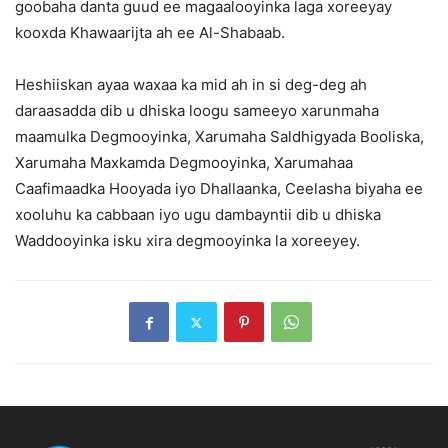
goobaha danta guud ee magaalooyinka laga xoreeyay
kooxda Khawaarijta ah ee Al-Shabaab.
Heshiiskan ayaa waxaa ka mid ah in si deg-deg ah
daraasadda dib u dhiska loogu sameeyo xarunmaha
maamulka Degmooyinka, Xarumaha Saldhigyada Booliska,
Xarumaha Maxkamda Degmooyinka, Xarumahaa
Caafimaadka Hooyada iyo Dhallaanka, Ceelasha biyaha ee
xooluhu ka cabbaan iyo ugu dambayntii dib u dhiska
Waddooyinka isku xira degmooyinka la xoreeyey.