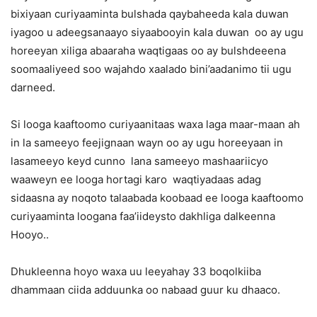
bixiyaan curiyaaminta bulshada qaybaheeda kala duwan
iyagoo u adeegsanaayo siyaabooyin kala duwan oo ay ugu
horeeyan xiliga abaaraha waqtigaas oo ay bulshdeeena
soomaaliyeed soo wajahdo xaalado bini’aadanimo tii ugu
darneed.
Si looga kaaftoomo curiyaanitaas waxa laga maar-maan ah
in la sameeyo feejignaan wayn oo ay ugu horeeyaan in
lasameeyo keyd cunno lana sameeyo mashaariicyo
waaweyn ee looga hortagi karo waqtiyadaas adag
sidaasna ay noqoto talaabada koobaad ee looga kaaftoomo
curiyaaminta loogana faa’iideysto dakhliga dalkeenna
Hooyo..
Dhukleenna hoyo waxa uu leeyahay 33 boqolkiiba
dhammaan ciida adduunka oo nabaad guur ku dhaaco.