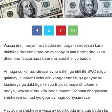
Waxaa jira jihooyin fara badan ee looga faa’iideysan karo
dakhliga dalkeena taas oo ay tahay in aan hormarino kana
dhiidhino tabcashada beeraha, xoolaha iyo badda.
Annaga oo ka faa,iideysanayno dakhliga EEBBE SWC nagu
galaday , tusaale Haddi aan xooggeena isugu geeyno ka
faa,iideysiga dakhliga ka soo Burqaanaayo dhulkeena
hooyo, waxaa si buuxda looga maarmi Doonaa dhaqaalaha
shisheeye oo had iyo goor ay nagu curiyaamiyaan .
Hay’adaha shisheeye waxa ay doorkooda inta ugu badan ku