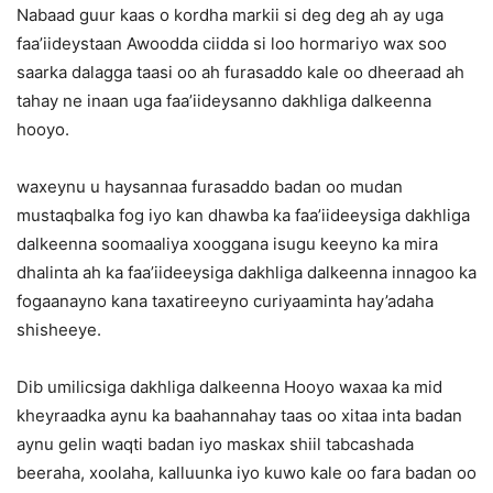
Nabaad guur kaas o kordha markii si deg deg ah ay uga
faa’iideystaan Awoodda ciidda si loo hormariyo wax soo
saarka dalagga taasi oo ah furasaddo kale oo dheeraad ah
tahay ne inaan uga faa’iideysanno dakhliga dalkeenna
hooyo.
waxeynu u haysannaa furasaddo badan oo mudan
mustaqbalka fog iyo kan dhawba ka faa’iideeysiga dakhliga
dalkeenna soomaaliya xooggana isugu keeyno ka mira
dhalinta ah ka faa’iideeysiga dakhliga dalkeenna innagoo ka
fogaanayno kana taxatireeyno curiyaaminta hay’adaha
shisheeye.
Dib umilicsiga dakhliga dalkeenna Hooyo waxaa ka mid
kheyraadka aynu ka baahannahay taas oo xitaa inta badan
aynu gelin waqti badan iyo maskax shiil tabcashada
beeraha, xoolaha, kalluunka iyo kuwo kale oo fara badan oo