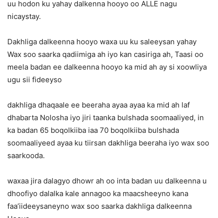
uu hodon ku yahay dalkenna hooyo oo ALLE nagu
nicaystay.
Dakhliga dalkeenna hooyo waxa uu ku saleeysan yahay
Wax soo saarka qadiimiga ah iyo kan casiriga ah, Taasi oo
meela badan ee dalkeenna hooyo ka mid ah ay si xoowliya
ugu sii fideeyso
dakhliga dhaqaale ee beeraha ayaa ayaa ka mid ah laf
dhabarta Nolosha iyo jiri taanka bulshada soomaaliyed, in
ka badan 65 boqolkiiba iaa 70 boqolkiiba bulshada
soomaaliyeed ayaa ku tiirsan dakhliga beeraha iyo wax soo
saarkooda.
waxaa jira dalagyo dhowr ah oo inta badan uu dalkeenna u
dhoofiyo dalalka kale annagoo ka maacsheeyno kana
faa’iideeysaneyno wax soo saarka dakhliga dalkeenna