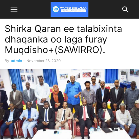
Shirka Qaran ee talabixinta
dhaqanka oo laga furay
Muqdisho+(SAWIRRO).
By
admin
-
November 28, 2020