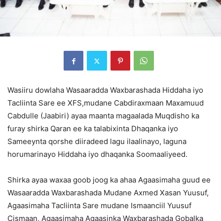
Wasiiru dowlaha Wasaaradda Waxbarashada Hiddaha iyo
Tacliinta Sare ee XFS,mudane Cabdiraxmaan Maxamuud
Cabdulle (Jaabiri) ayaa maanta magaalada Muqdisho ka
furay shirka Qaran ee ka talabixinta Dhaqanka iyo
Sameeynta qorshe diiradeed lagu ilaalinayo, laguna
horumarinayo Hiddaha iyo dhaqanka Soomaaliyeed.
Shirka ayaa waxaa goob joog ka ahaa Agaasimaha guud ee
Wasaaradda Waxbarashada Mudane Axmed Xasan Yuusuf,
Agaasimaha Tacliinta Sare mudane Ismaanciil Yuusuf
Cismaan, Agaasimaha Agaasinka Waxbarashada Gobalka