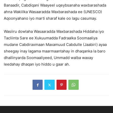
Banaadir, Cabdiqani Waayeel uqeybsanaha waxbarashada
ahna Wakiilka Wasaaradda Waxbarashada ee (UNESCO)
Aqoonyahano iyo marti sharaf kale oo lagu casumay.
Wasiiru dowlaha Wasaaradda Waxbarashada Hiddaha iyo
Tacliinta Sare ee Xukuumadda Fadraalka Soomaaliya
mudane Cabdiraxmaan Maxamuud Cabdulle (Jaabiri) ayaa
sheegay inay lagama maarmaantahay in dhaqanka la baro
dhallinyarda Soomaaliyeed, Ummadd walba waxay
leedahay dhaqan iyo hiddo u gaar ah.