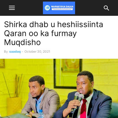
Shirka dhab u heshiissiinta
Qaran oo ka furmay
Muqdisho
By
saadaq
-
October 30, 2021