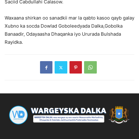
Saciid Cabdullahi Calasow.
Waxaana shirkan oo sanadkii mar la qabto kasoo qayb galay
Xubno ka socda Dowlad Goboleedyada Dalka,Gobolka
Banaadir, Odayaasha Dhaqanka iyo Ururada Bulshada
Rayidka.