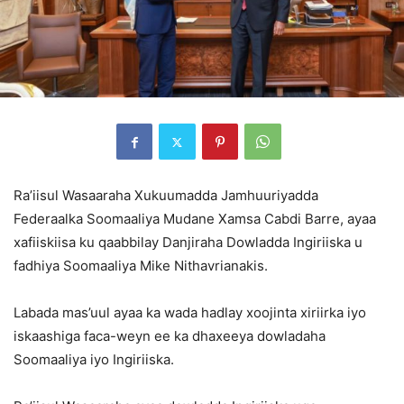
Ra’iisul Wasaaraha Xukuumadda Jamhuuriyadda
Federaalka Soomaaliya Mudane Xamsa Cabdi Barre, ayaa
xafiiskiisa ku qaabbilay Danjiraha Dowladda Ingiriiska u
fadhiya Soomaaliya Mike Nithavrianakis.
Labada mas’uul ayaa ka wada hadlay xoojinta xiriirka iyo
iskaashiga faca-weyn ee ka dhaxeeya dowladaha
Soomaaliya iyo Ingiriiska.