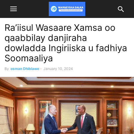
Ra’iisul Wasaare Xamsa oo
qaabbilay danjiraha
dowladda Ingiriiska u fadhiya
Soomaaliya
By
osman Dhiblawe
-
January 10, 2024