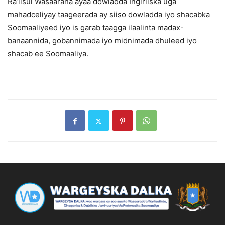
Ra’iisul Wasaaraha ayaa dowladda Ingiriiska uga
mahadceliyay taageerada ay siiso dowladda iyo shacabka
Soomaaliyeed iyo is garab taagga ilaalinta madax-
banaannida, gobannimada iyo midnimada dhuleed iyo
shacab ee Soomaaliya.