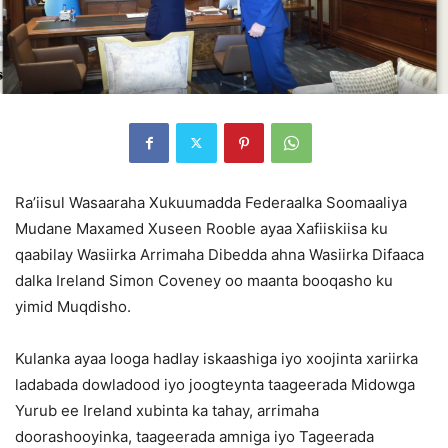
Ra’iisul Wasaaraha Xukuumadda Federaalka Soomaaliya
Mudane Maxamed Xuseen Rooble ayaa Xafiiskiisa ku
qaabilay Wasiirka Arrimaha Dibedda ahna Wasiirka Difaaca
dalka Ireland Simon Coveney oo maanta booqasho ku
yimid Muqdisho.
Kulanka ayaa looga hadlay iskaashiga iyo xoojinta xariirka
ladabada dowladood iyo joogteynta taageerada Midowga
Yurub ee Ireland xubinta ka tahay, arrimaha
doorashooyinka, taageerada amniga iyo Tageerada