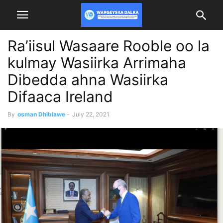
Ra’iisul Wasaare Rooble oo la
kulmay Wasiirka Arrimaha
Dibedda ahna Wasiirka
Difaaca Ireland
By
osman Dhiblawe
-
July 22, 2021