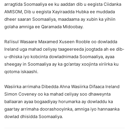
arragtida Soomaaliya ee ku aaddan dib u eegista Ciidanka
AMISOM, Dib u eegista Xayiraadda Hubka ee muddada
dheer saaran Soomaaliya, maadaama ay xubin ka yihiin
golaha amniga ee Qaramada Midoobay.
Ra’iisul Wasaare Maxamed Xuseen Rooble oo dowladda
Ireland uga mahad celiyay taageereeda joogtada ah ee dib-
u-dhiska iyo kobcinta dowladnimada Soomaaliya, ayaa
sheegay in Soomaaliya ay ka go’antay xoojinta xiriirka ku
qotoma iskaashi.
Wasiirka arrimaha Dibedda Ahna Wasiirka Difaaca Ireland
Simon Coveney oo ka mahad celiyay soo dhaweynta
ballaaran ayaa bogaadiyay horumarka ay dowladdu ka
gaartay arrimaha doorashooyinka, amniga iyo hannaanka
dowlad dhisidda Soomaaliya.