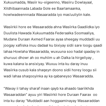
Xukuumadda, Wasiir ku-xigeenno, Wasiiru Dowlayaal,
Xildhibaannada Labada Gole ee Baarlamaanka,
howlwadeennnada Wasaaradda iyo mas’uuliyiin kale.
Wasiirkii hore ee Wasaaradda ahna Wasiirka Gaadiidka iyo
Duulista Hawada Xukuumadda Federaalka Soomaaliya,
Mudane Duraan Axmed Faarax ayaa sheegay muddadii uu
joogay xafiiska inuu dadaal ku bixiyay sidii sare loogu qaadi
lahaa Howlaha Wasaaradda, wuxuuna soo hadal qaaday in
shuruuc dhowr ah oo muhiim u ah Dalka la hirgeliyay ,
kuwa kalana la ansixiyay. Wuxuu inta ku daray inuu
Wasiirka cusub kala shaqeyn doono sidii horey loogu sii
wadi lahaa shaqooyinka ay ka qabaneyso Wasaaradda.
“Waxay ii tahay sharaf inaan qayb ka ahaado taariikhda
Wasaaraddan” ayuu yiri Wasiirkii hore Duraan Faarax oo
inta ku daray “Muddadii aan hoggaaminayay Wasaaraddan