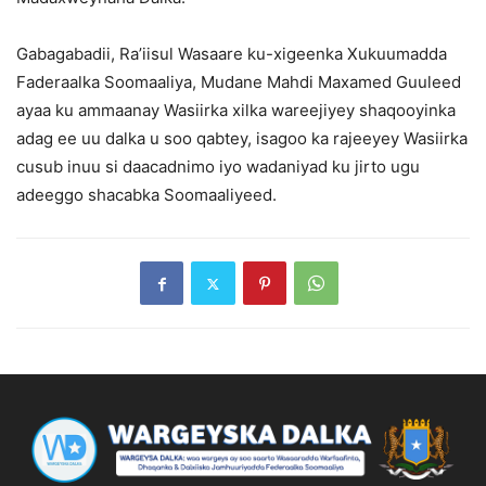
Gabagabadii, Ra’iisul Wasaare ku-xigeenka Xukuumadda
Faderaalka Soomaaliya, Mudane Mahdi Maxamed Guuleed
ayaa ku ammaanay Wasiirka xilka wareejiyey shaqooyinka
adag ee uu dalka u soo qabtey, isagoo ka rajeeyey Wasiirka
cusub inuu si daacadnimo iyo wadaniyad ku jirto ugu
adeeggo shacabka Soomaaliyeed.