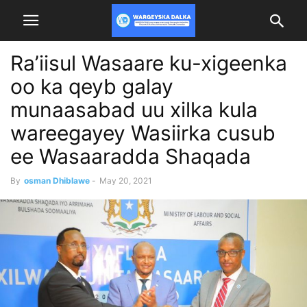
Ra’iisul Wasaare ku-xigeenka
oo ka qeyb galay
munaasabad uu xilka kula
wareegayey Wasiirka cusub
ee Wasaaradda Shaqada
By
osman Dhiblawe
-
May 20, 2021