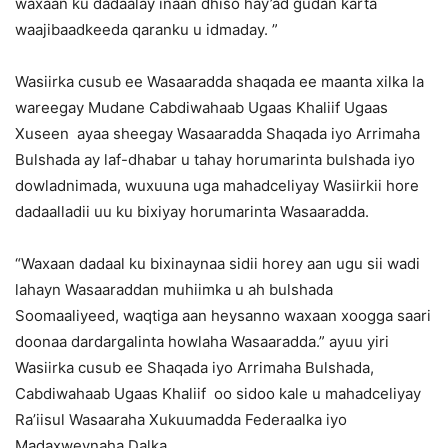
waxaan ku dadaalay inaan dhiso hay’ad gudan karta
waajibaadkeeda qaranku u idmaday. ”
Wasiirka cusub ee Wasaaradda shaqada ee maanta xilka la
wareegay Mudane Cabdiwahaab Ugaas Khaliif Ugaas
Xuseen ayaa sheegay Wasaaradda Shaqada iyo Arrimaha
Bulshada ay laf-dhabar u tahay horumarinta bulshada iyo
dowladnimada, wuxuuna uga mahadceliyay Wasiirkii hore
dadaalladii uu ku bixiyay horumarinta Wasaaradda.
“Waxaan dadaal ku bixinaynaa sidii horey aan ugu sii wadi
lahayn Wasaaraddan muhiimka u ah bulshada
Soomaaliyeed, waqtiga aan heysanno waxaan xoogga saari
doonaa dardargalinta howlaha Wasaaradda.” ayuu yiri
Wasiirka cusub ee Shaqada iyo Arrimaha Bulshada,
Cabdiwahaab Ugaas Khaliif oo sidoo kale u mahadceliyay
Ra’iisul Wasaaraha Xukuumadda Federaalka iyo
Madaxweynaha Dalka.