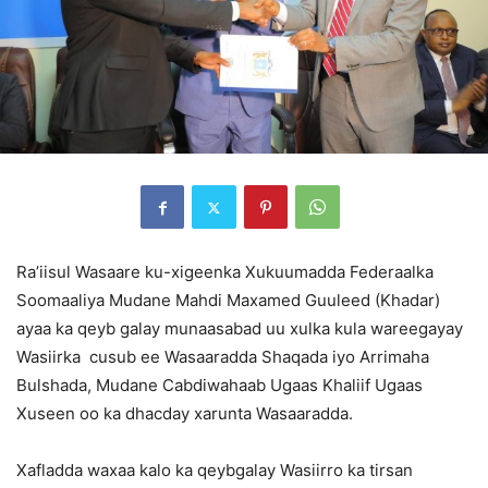
Ra’iisul Wasaare ku-xigeenka Xukuumadda Federaalka
Soomaaliya Mudane Mahdi Maxamed Guuleed (Khadar)
ayaa ka qeyb galay munaasabad uu xulka kula wareegayay
Wasiirka cusub ee Wasaaradda Shaqada iyo Arrimaha
Bulshada, Mudane Cabdiwahaab Ugaas Khaliif Ugaas
Xuseen oo ka dhacday xarunta Wasaaradda.
Xafladda waxaa kalo ka qeybgalay Wasiirro ka tirsan