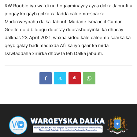
RW Rooble iyo wafdi uu hogaaminayay ayaa dalka Jabuuti u
joogay ka qayb galka xafladda caleemo-saarka
Madaxweynaha dalka Jabuuti Mudane Ismaaciil Cumar
Geelle oo dib loogu doortay doorashooyinkii ka dhacay
dalkaas 23 April 2021, waxaa sidoo kale caleemo saarka ka
qeyb galay badi madaxda Afrika iyo qaar ka mida
Dawladdaha xiriirka dhow la leh Dalka jabuuti.