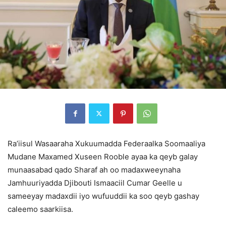
Ra’iisul Wasaaraha Xukuumadda Federaalka Soomaaliya
Mudane Maxamed Xuseen Rooble ayaa ka qeyb galay
munaasabad qado Sharaf ah oo madaxweeynaha
Jamhuuriyadda Djibouti Ismaaciil Cumar Geelle u
sameeyay madaxdii iyo wufuuddii ka soo qeyb gashay
caleemo saarkiisa.