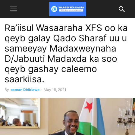
Ra’iisul Wasaaraha XFS oo ka
qeyb galay Qado Sharaf uu u
sameeyay Madaxweynaha
D/Jabuuti Madaxda ka soo
qeyb gashay caleemo
saarkiisa.
By
osman Dhiblawe
-
May 15, 2021