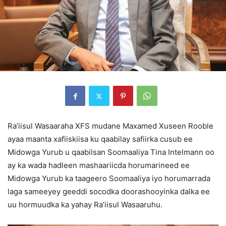
Ra’iisul Wasaaraha XFS mudane Maxamed Xuseen Rooble
ayaa maanta xafiiskiisa ku qaabilay safiirka cusub ee
Midowga Yurub u qaabilsan Soomaaliya Tina Intelmann oo
ay ka wada hadleen mashaariicda horumarineed ee
Midowga Yurub ka taageero Soomaaliya iyo horumarrada
laga sameeyey geeddi socodka doorashooyinka dalka ee
uu hormuudka ka yahay Ra’iisul Wasaaruhu.