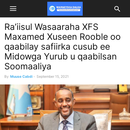
Ra’iisul Wasaaraha XFS
Maxamed Xuseen Rooble oo
qaabilay safiirka cusub ee
Midowga Yurub u qaabilsan
Soomaaliya
By
Muuse Cabdi
-
September 15, 2021