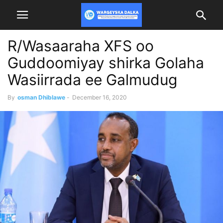
R/Wasaaraha XFS oo
Guddoomiyay shirka Golaha
Wasiirrada ee Galmudug
By
osman Dhiblawe
-
December 16, 2020