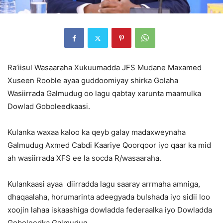
Ra’iisul Wasaaraha Xukuumadda JFS Mudane Maxamed
Xuseen Rooble ayaa guddoomiyay shirka Golaha
Wasiirrada Galmudug oo lagu qabtay xarunta maamulka
Dowlad Goboleedkaasi.
Kulanka waxaa kaloo ka qeyb galay madaxweynaha
Galmudug Axmed Cabdi Kaariye Qoorqoor iyo qaar ka mid
ah wasiirrada XFS ee la socda R/wasaaraha.
Kulankaasi ayaa diirradda lagu saaray arrmaha amniga,
dhaqaalaha, horumarinta adeegyada bulshada iyo sidii loo
xoojin lahaa iskaashiga dowladda federaalka iyo Dowladda
Goboleedka Galmudug.