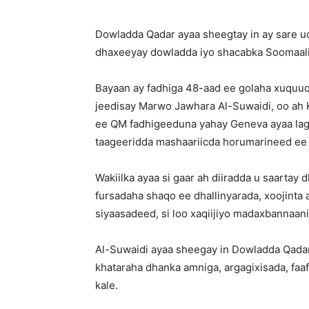
Dowladda Qadar ayaa sheegtay in ay sare uqa
dhaxeeyay dowladda iyo shacabka Soomaal
Bayaan ay fadhiga 48-aad ee golaha xuquu
jeedisay Marwo Jawhara Al-Suwaidi, oo ah 
ee QM fadhigeeduna yahay Geneva ayaa lagu
taageeridda mashaariicda horumarineed ee
Wakiilka ayaa si gaar ah diiradda u saartay
fursadaha shaqo ee dhallinyarada, xoojint
siyaasadeed, si loo xaqiijiyo madaxbannaani
Al-Suwaidi ayaa sheegay in Dowladda Qada
khataraha dhanka amniga, argagixisada, faa
kale.