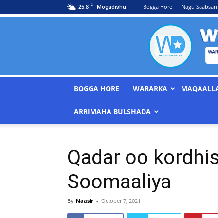
C
25.8
Bogga Hore
Nagu Saabsan
Mogadishu
BOGGA HORE
WARARKA
MAQAALL
ARRIMAHA BULSHADA
Qadar oo kordhi
Soomaaliya
By
Naasir
-
October 7, 2021