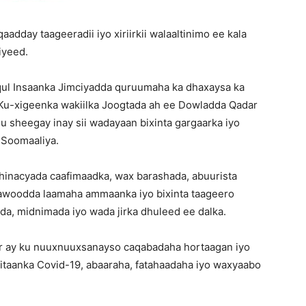
adday taageeradii iyo xiriirkii walaaltinimo ee kala
iyeed.
qul Insaanka Jimciyadda quruumaha ka dhaxaysa ka
Ku-xigeenka wakiilka Joogtada ah ee Dowladda Qadar
 sheegay inay sii wadayaan bixinta gargaarka iyo
 Soomaaliya.
 dhinacyada caafimaadka, wax barashada, abuurista
a awoodda laamaha ammaanka iyo bixinta taageero
da, midnimada iyo wada jirka dhuleed ee dalka.
r ay ku nuuxnuuxsanayso caqabadaha hortaagan iyo
fitaanka Covid-19, abaaraha, fatahaadaha iyo waxyaabo