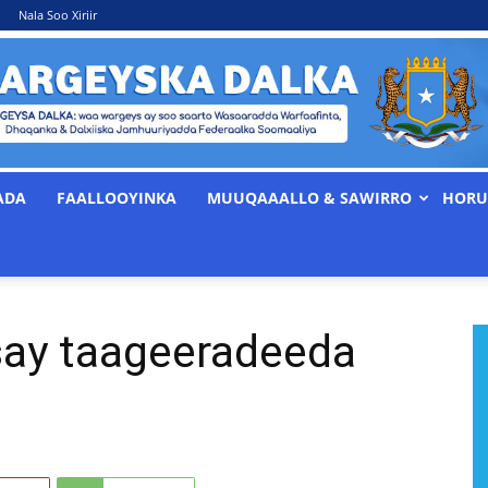
Nala Soo Xiriir
ADA
FAALLOOYINKA
MUUQAAALLO & SAWIRRO
HORU
WARGEYSKA
say taageeradeeda
DALKA