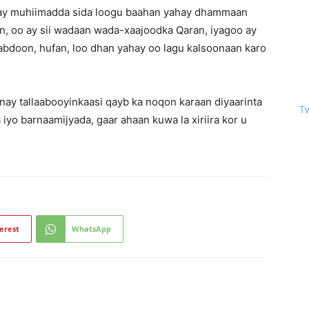
ay muhiimadda sida loogu baahan yahay dhammaan
, oo ay sii wadaan wada-xaajoodka Qaran, iyagoo ay
abdoon, hufan, loo dhan yahay oo lagu kalsoonaan karo
ay tallaabooyinkaasi qayb ka noqon karaan diyaarinta
T
iyo barnaamijyada, gaar ahaan kuwa la xiriira kor u
erest
WhatsApp