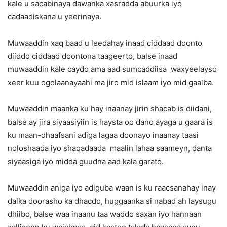
kale u sacabinaya dawanka xasradda abuurka iyo
cadaadiskana u yeerinaya.
Muwaaddin xaq baad u leedahay inaad ciddaad doonto
diiddo ciddaad doontona taageerto, balse inaad
muwaaddin kale caydo ama aad sumcaddiisa waxyeelayso
xeer kuu ogolaanayaahi ma jiro mid islaam iyo mid gaalba.
Muwaaddin maanka ku hay inaanay jirin shacab is diidani,
balse ay jira siyaasiyiin is haysta oo dano ayaga u gaara is
ku maan-dhaafsani adiga lagaa doonayo inaanay taasi
noloshaada iyo shaqadaada maalin lahaa saameyn, danta
siyaasiga iyo midda guudna aad kala garato.
Muwaaddin aniga iyo adiguba waan is ku raacsanahay inay
dalka doorasho ka dhacdo, huggaanka si nabad ah laysugu
dhiibo, balse waa inaanu taa waddo saxan iyo hannaan