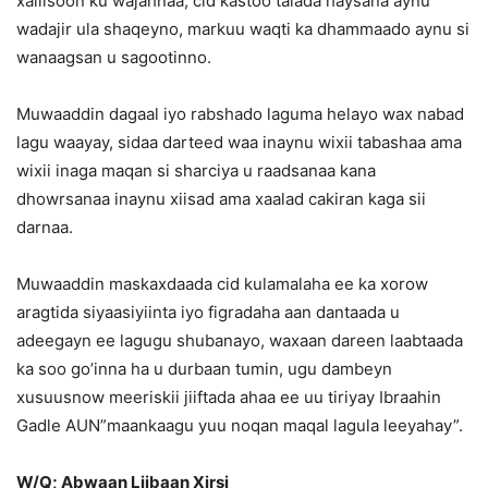
xallisoon ku wajahnaa, cid kastoo talada haysana aynu
wadajir ula shaqeyno, markuu waqti ka dhammaado aynu si
wanaagsan u sagootinno.
Muwaaddin dagaal iyo rabshado laguma helayo wax nabad
lagu waayay, sidaa darteed waa inaynu wixii tabashaa ama
wixii inaga maqan si sharciya u raadsanaa kana
dhowrsanaa inaynu xiisad ama xaalad cakiran kaga sii
darnaa.
Muwaaddin maskaxdaada cid kulamalaha ee ka xorow
aragtida siyaasiyiinta iyo figradaha aan dantaada u
adeegayn ee lagugu shubanayo, waxaan dareen laabtaada
ka soo go’inna ha u durbaan tumin, ugu dambeyn
xusuusnow meeriskii jiiftada ahaa ee uu tiriyay Ibraahin
Gadle AUN”maankaagu yuu noqan maqal lagula leeyahay”.
W/Q; Abwaan Liibaan Xirsi