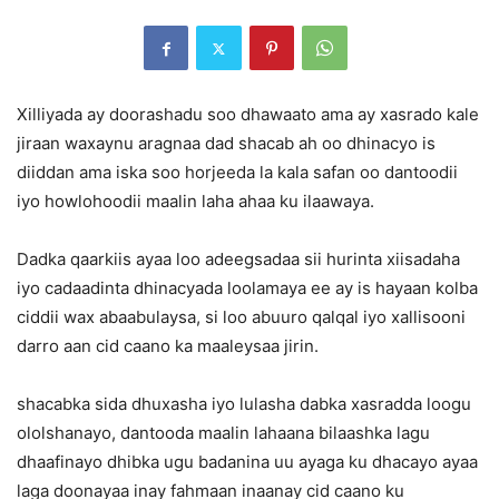
Xilliyada ay doorashadu soo dhawaato ama ay xasrado kale
jiraan waxaynu aragnaa dad shacab ah oo dhinacyo is
diiddan ama iska soo horjeeda la kala safan oo dantoodii
iyo howlohoodii maalin laha ahaa ku ilaawaya.
Dadka qaarkiis ayaa loo adeegsadaa sii hurinta xiisadaha
iyo cadaadinta dhinacyada loolamaya ee ay is hayaan kolba
ciddii wax abaabulaysa, si loo abuuro qalqal iyo xallisooni
darro aan cid caano ka maaleysaa jirin.
shacabka sida dhuxasha iyo lulasha dabka xasradda loogu
ololshanayo, dantooda maalin lahaana bilaashka lagu
dhaafinayo dhibka ugu badanina uu ayaga ku dhacayo ayaa
laga doonayaa inay fahmaan inaanay cid caano ku