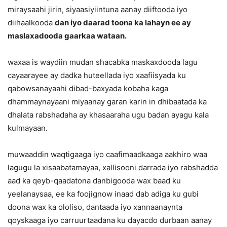
miraysaahi jirin, siyaasiyiintuna aanay diiftooda iyo
diihaalkooda
dan iyo daarad toona ka lahayn ee ay
maslaxadooda gaarkaa wataan.
waxaa is waydiin mudan shacabka maskaxdooda lagu
cayaarayee ay dadka huteellada iyo xaafiisyada ku
qabowsanayaahi dibad-baxyada kobaha kaga
dhammaynayaani miyaanay garan karin in dhibaatada ka
dhalata rabshadaha ay khasaaraha ugu badan ayagu kala
kulmayaan.
muwaaddin waqtigaaga iyo caafimaadkaaga aakhiro waa
lagugu la xisaabatamayaa, xallisooni darrada iyo rabshadda
aad ka qeyb-qaadatona danbigooda wax baad ku
yeelanaysaa, ee ka foojignow inaad dab adiga ku gubi
doona wax ka ololiso, dantaada iyo xannaanaynta
qoyskaaga iyo carruurtaadana ku dayacdo durbaan aanay