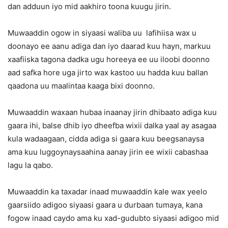
dan adduun iyo mid aakhiro toona kuugu jirin.
Muwaaddin ogow in siyaasi waliba uu lafihiisa wax u
doonayo ee aanu adiga dan iyo daarad kuu hayn, markuu
xaafiiska tagona dadka ugu horeeya ee uu iloobi doonno
aad safka hore uga jirto wax kastoo uu hadda kuu ballan
qaadona uu maalintaa kaaga bixi doonno.
Muwaaddin waxaan hubaa inaanay jirin dhibaato adiga kuu
gaara ihi, balse dhib iyo dheefba wixii dalka yaal ay asagaa
kula wadaagaan, cidda adiga si gaara kuu beegsanaysa
ama kuu luggoynaysaahina aanay jirin ee wixii cabashaa
lagu la qabo.
Muwaaddin ka taxadar inaad muwaaddin kale wax yeelo
gaarsiido adigoo siyaasi gaara u durbaan tumaya, kana
fogow inaad caydo ama ku xad-gudubto siyaasi adigoo mid