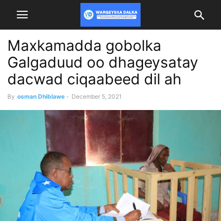
Maxkamadda gobolka
Galgaduud oo dhageysatay
dacwad ciqaabeed dil ah
By
osman Dhiblawe
-
December 5, 2021