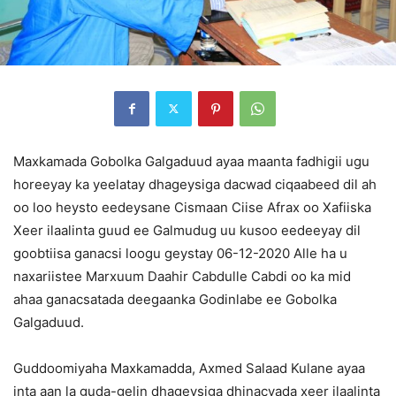
Maxkamada Gobolka Galgaduud ayaa maanta fadhigii ugu
horeeyay ka yeelatay dhageysiga dacwad ciqaabeed dil ah
oo loo heysto eedeysane Cismaan Ciise Afrax oo Xafiiska
Xeer ilaalinta guud ee Galmudug uu kusoo eedeeyay dil
goobtiisa ganacsi loogu geystay 06-12-2020 Alle ha u
naxariistee Marxuum Daahir Cabdulle Cabdi oo ka mid
ahaa ganacsatada deegaanka Godinlabe ee Gobolka
Galgaduud.
Guddoomiyaha Maxkamadda, Axmed Salaad Kulane ayaa
inta aan la guda-gelin dhageysiga dhinacyada xeer ilaalinta