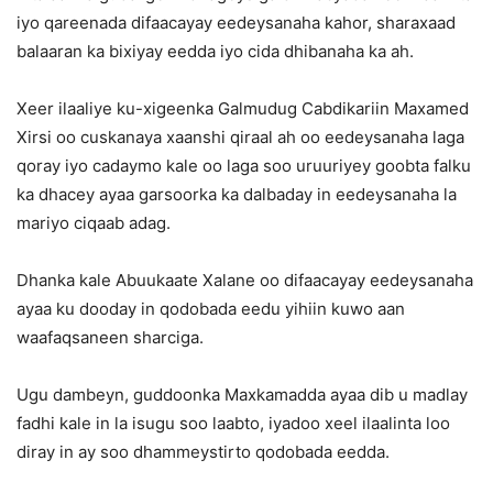
iyo qareenada difaacayay eedeysanaha kahor, sharaxaad
balaaran ka bixiyay eedda iyo cida dhibanaha ka ah.
Xeer ilaaliye ku-xigeenka Galmudug Cabdikariin Maxamed
Xirsi oo cuskanaya xaanshi qiraal ah oo eedeysanaha laga
qoray iyo cadaymo kale oo laga soo uruuriyey goobta falku
ka dhacey ayaa garsoorka ka dalbaday in eedeysanaha la
mariyo ciqaab adag.
Dhanka kale Abuukaate Xalane oo difaacayay eedeysanaha
ayaa ku dooday in qodobada eedu yihiin kuwo aan
waafaqsaneen sharciga.
Ugu dambeyn, guddoonka Maxkamadda ayaa dib u madlay
fadhi kale in la isugu soo laabto, iyadoo xeel ilaalinta loo
diray in ay soo dhammeystirto qodobada eedda.