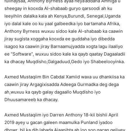
fulinaysaa, Anthony Byrness ayaa heya’addaha Amniga u
sheegay in kooxda Al-shabaab guryo qarsoodi ah ku
leeyihiin dalalka kala ah Kenya,Burundi, Senegal,Uganda
iyo dalal kale oo ku yaal galbeedka iyo bartamaha Afrika,
Anthony Byrness wuxuu sidoo kale Al-shabaab ka caawin
jiray sugista xoggaha kooxda ee guddaha iyo dibedda
isagoo ka caawin jiray Barnaamujyadda xogta lagu ilaaliyo
ee “Software”, wuxuu sidoo kale ka qayb qaatay Dagaaladii
ka dhacay Muqdisho,Galgaduud,Gedo iyo Shabeelooyinka.
Axmed Mustaqiim Bin Cabdal Xamiid waxa uu dhankiisa ka
caawin jiray Argagixisadda Adeega Gurmadka deg dega
ah,wuxuu ka qayb galay dagaallo Muqdisho iyo
Dhuusamareeb ka dhacay.
Axmed Mustaqiim iyo Darren Anthony 18-kii bishii April
2019 ayey u gacan galeen maamulka Punland iyadoo
dhowr bil ka dib labada Ajaanibta ah loo soo gacan geliyey