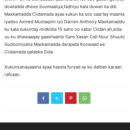
dowladda dhexe Soomaaliya,fadhiyo kala duwan ka dib
Maxkamadda Ciidamada ayaa xukun ka soo saartay maanta
iyadoo Axmed Mustaqiim iyo Darren Anthony Maxkamaddu
ku kala xukuntay midkiiba 15 sano oo xabsi Ciidan ah,sida
uu ku dhawaaqay gaashaanle Sare Xasan Cali Nuur Shuuto
Gudoomiyaha Maxkamadda darajada Koowaad ee
Ciidamada qalabka Sida.
Xukunsanayaasha ayaa haysta fursad ay ku dalban karaan
rafcaan.