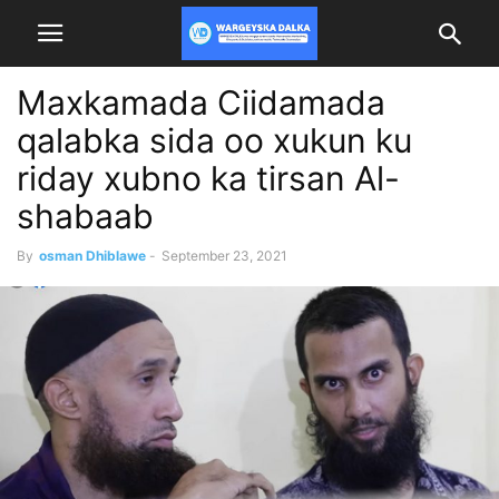
Maxkamada Ciidamada
qalabka sida oo xukun ku
riday xubno ka tirsan Al-
shabaab
By
osman Dhiblawe
-
September 23, 2021