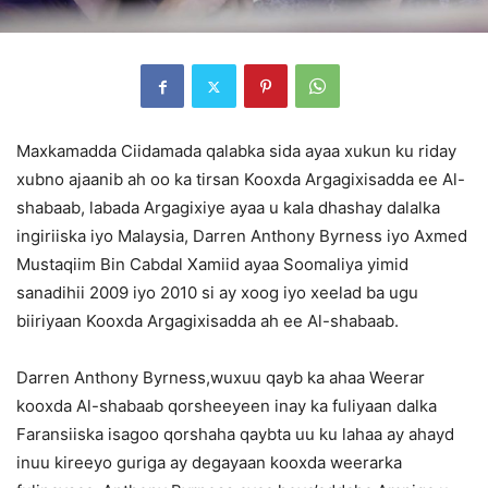
Maxkamadda Ciidamada qalabka sida ayaa xukun ku riday
xubno ajaanib ah oo ka tirsan Kooxda Argagixisadda ee Al-
shabaab, labada Argagixiye ayaa u kala dhashay dalalka
ingiriiska iyo Malaysia, Darren Anthony Byrness iyo Axmed
Mustaqiim Bin Cabdal Xamiid ayaa Soomaliya yimid
sanadihii 2009 iyo 2010 si ay xoog iyo xeelad ba ugu
biiriyaan Kooxda Argagixisadda ah ee Al-shabaab.
Darren Anthony Byrness,wuxuu qayb ka ahaa Weerar
kooxda Al-shabaab qorsheeyeen inay ka fuliyaan dalka
Faransiiska isagoo qorshaha qaybta uu ku lahaa ay ahayd
inuu kireeyo guriga ay degayaan kooxda weerarka