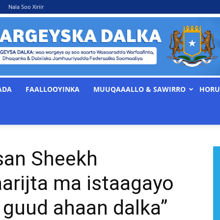
Nala Soo Xiriir
ADA
FAALLOOYINKA
MUUQAAALLO & SAWIRRO
HORU
WARGEYSKA
an Sheekh
DALKA
arijta ma istaagayo
o guud ahaan dalka”