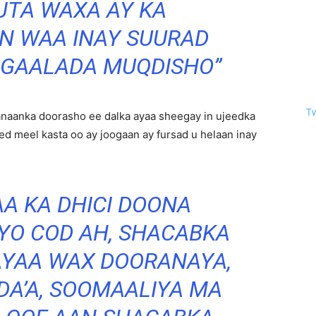
JTA WAXA AY KA
N WAA INAY SUURAD
GAALADA MUQDISHO”
T
aanka doorasho ee dalka ayaa sheegay in ujeedka
d meel kasta oo ay joogaan ay fursad u helaan inay
A KA DHICI DOONA
YO COD AH, SHACABKA
AYAA WAX DOORANAYA,
DA’A, SOOMAALIYA MA