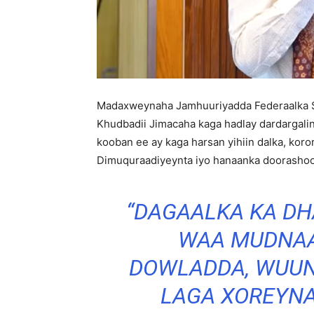
Madaxweynaha Jamhuuriyadda Federaalka
Khudbadii Jimacaha kaga hadlay dardargalin
kooban ee ay kaga harsan yihiin dalka, koro
Dimuquraadiyeynta iyo hanaanka doorashoo
“DAGAALKA KA D
WAA MUDNAA
DOWLADDA, WUUN
LAGA XOREYNA