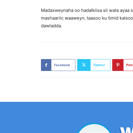
Madaxweynaha oo hadalkiisa sii wata ayaa s
mashaariic waaweyn; taasoo ku timid kalso
dawladda.
Facebook
Twitter
Pint