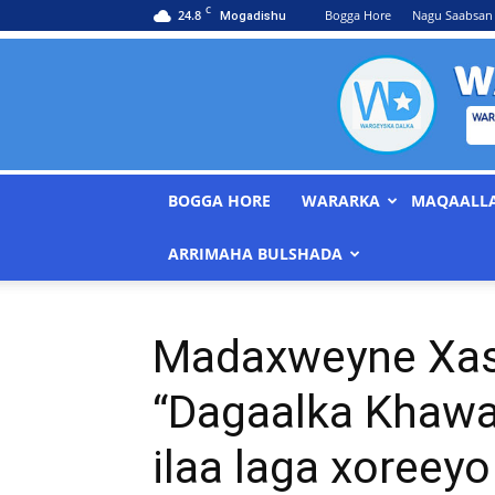
C
24.8
Bogga Hore
Nagu Saabsan
Mogadishu
BOGGA HORE
WARARKA
MAQAALL
ARRIMAHA BULSHADA
Madaxweyne Xas
“Dagaalka Khawa
ilaa laga xoreey