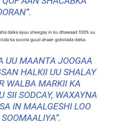
 QOF AAN SHACABKA
OORAN”.
ha dalka ayuu sheegay in ku dhawaad ​​100% uu
iicda ka socota guud ahaan gobolada dalka.
A UU MAANTA JOOGAA
SAN HALKII UU SHALAY
R WALBA MARKII KA
U SII SODCAY, WAXAYNA
A IN MAALGESHI LOO
 SOOMAALIYA”.