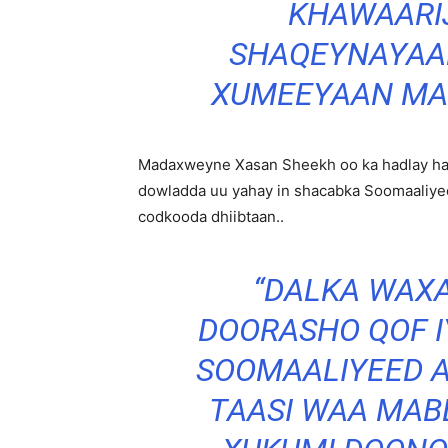
KHAWAARI
SHAQEYNAYAA
XUMEEYAAN MA
Madaxweyne Xasan Sheekh oo ka hadlay han
dowladda uu yahay in shacabka Soomaaliyee
codkooda dhiibtaan..
“DALKA WAXA
DOORASHO QOF I
SOOMAALIYEED 
TAASI WAA MAB