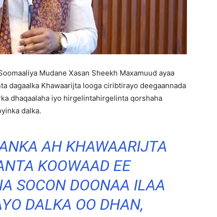
 Soomaaliya Mudane Xasan Sheekh Maxamuud ayaa
ta dagaalka Khawaarijta looga ciribtirayo deegaannada
rka dhaqaalaha iyo hirgelintahirgelinta qorshaha
yinka dalka.
HANKA AH KHAWAARIJTA
NTA KOOWAAD EE
A SOCON DOONAA ILAA
YO DALKA OO DHAN,