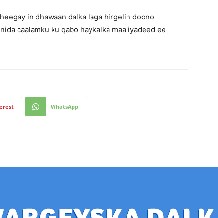
heegay in dhawaan dalka laga hirgelin doono
onida caalamku ku qabo haykalka maaliyadeed ee
erest
WhatsApp