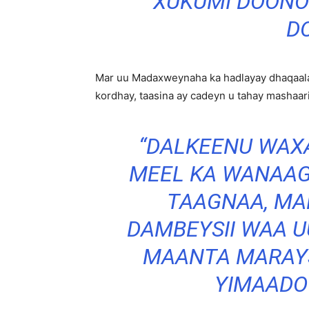
XUKUMI DOONO
D
Mar uu Madaxweynaha ka hadlayay dhaqaala
kordhay, taasina ay cadeyn u tahay mashaar
“DALKEENU WAX
MEEL KA WANAAG
TAAGNAA, MA
DAMBEYSII WAA U
MAANTA MARAYS
YIMAADO