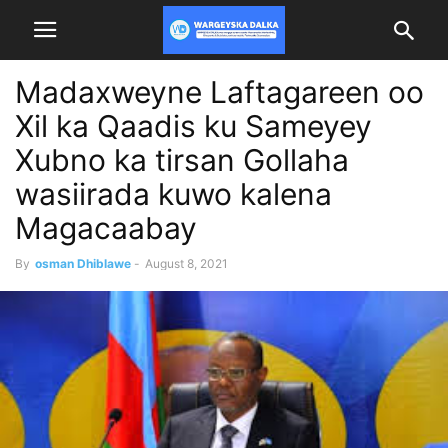
Madaxweyne Laftagareen oo
Xil ka Qaadis ku Sameyey
Xubno ka tirsan Gollaha
wasiirada kuwo kalena
Magacaabay
By
osman Dhiblawe
-
August 8, 2021